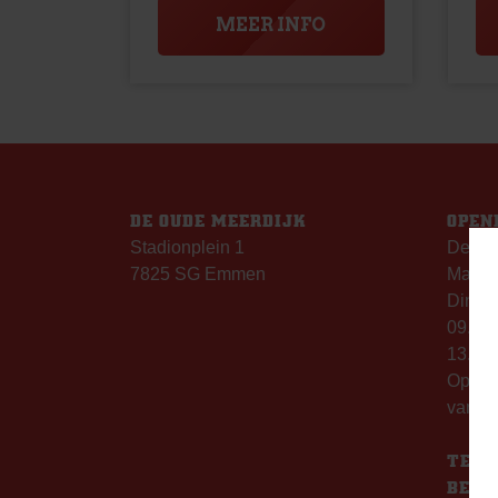
MEER INFO
DE OUDE MEERDIJK
OPEN
Stadionplein 1
De Ou
7825 SG Emmen
Maanda
Dinsda
09.00 
13.00 
Op th
vanaf 
TELE
BERE