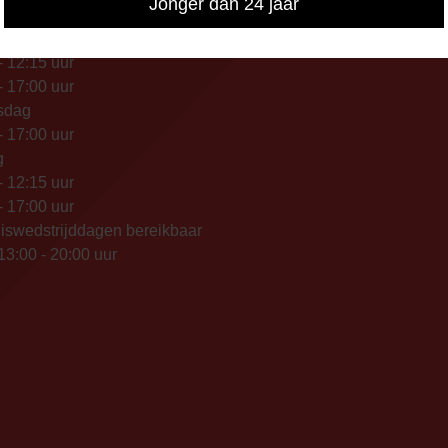
Jonger dan 24 jaar
nisch bereikbaar op:
ag
- 12:15 uur
- 17:00 uur
sdag
- 17:00 uur
g
- 12:15 uur
- 17:00 uur
iswedstrijddagen bereikbaar
13:00 - 20:00 uur