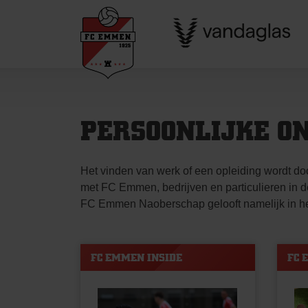
Skip
to
content
PERSOONLIJKE O
Het vinden van werk of een opleiding wordt 
met FC Emmen, bedrijven en particulieren in 
FC Emmen Naoberschap gelooft namelijk in het f
FC EMMEN INSIDE
FC 