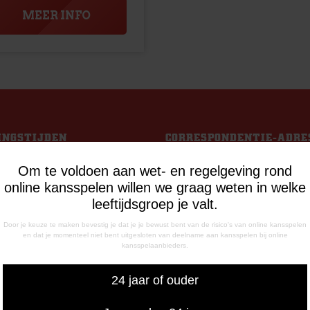
MEER INFO
INGSTIJDEN
CORRESPONDENTIE-ADRE
de Meerdijk
Postbus 26
Om te voldoen aan wet- en regelgeving rond
g: 09.00 – 17.00 uur
7800 AA Emmen
online kansspelen willen we graag weten in welke
g t/m vrijdag:
leeftijdsgroep je valt.
– 12.15 uur
– 17.00 uur
Door je keuze te maken bevestig je dat je je bewust bent van de risico's van online kansspelen
en dat je momenteel niet bent uitgesloten van deelname aan kansspelen bij online
uiswedstrijddagen geopend
kansspelaanbieders.
13.00 uur (i.p.v. 09.00 uur).
24 jaar of ouder
FONISCHE
IKBAARHEID