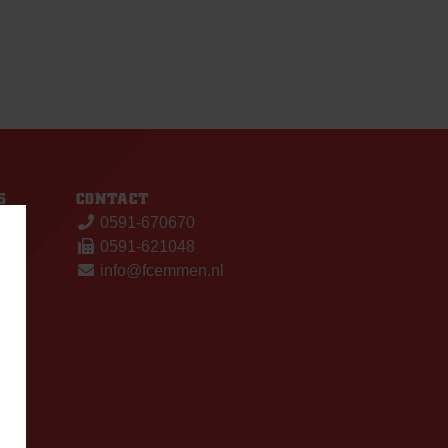
S
CONTACT
0591-670670
0591-621048
info@fcemmen.nl