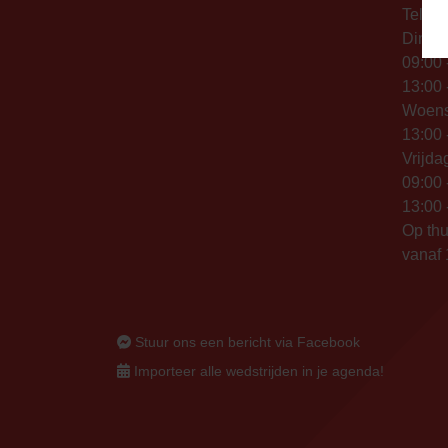
Telefo
Dinsd
09:00 
13:00 
Woen
13:00 
Vrijda
09:00 
13:00 
Op thu
vanaf 
Stuur ons een bericht via Facebook
Importeer alle wedstrijden in je agenda!