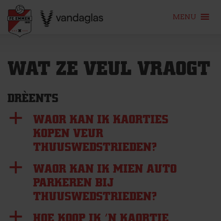
MENU
Skip
to
WAT ZE VEUL VRAOGT
content
DRÈENTS
a
WAOR KAN IK KAORTIES
KOPEN VEUR
THUUSWEDSTRIEDEN?
a
WAOR KAN IK MIEN AUTO
PARKEREN BIJ
THUUSWEDSTRIEDEN?
a
HOE KOOP IK ’N KAORTIE