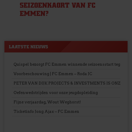
SEIZOENKAORT VAN FC
EMMEN?
LAATSTE NIEUWS
Quispel bezorgt FC Emmen winnende seizoensstart tegen Ro
Voorbeschouwing | FC Emmen – Roda JC
PETER VAN DIJK PROJECTS & INVESTMENTS IS ONZE 
Oefenwedstrijden voor onze jeugdopleiding
Fijne verjaardag, Wout Weghorst!
Ticketinfo Jong Ajax – FC Emmen