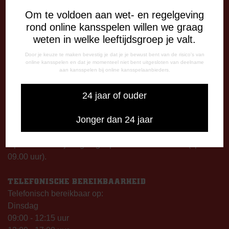
Om te voldoen aan wet- en regelgeving
DE OUDE MEERDIJK
rond online kansspelen willen we graag
Stadionplein 1
weten in welke leeftijdsgroep je valt.
7825 SG Emmen
Door je keuze te maken bevestig je dat je je bewust bent van de risico's van
online kansspelen en dat je momenteel niet bent uitgesloten van deelname
OPENINGSTIJDEN
aan kansspelen bij online kansspelaanbieders.
De Oude Meerdijk
24 jaar of ouder
Maandag: 09.00 – 17.00 uur
Dinsdag t/m vrijdag:
Jonger dan 24 jaar
09.00 – 12.15 uur
13.00 – 17.00 uur
Op thuiswedstrijddagen geopend vanaf 13.00 uur (i.p.v.
09.00 uur).
TELEFONISCHE BEREIKBAARHEID
Telefonisch bereikbaar op:
Dinsdag
09:00 - 12:15 uur