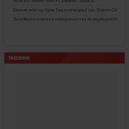
Win VIP-tickets voor FC Emmen – Roda JC
Emmen wint op Open Dag overtuigend van Almere City
TastyBasics nieuwe hoofdsponsor van de jeugdopleiding v
FACEBOOK