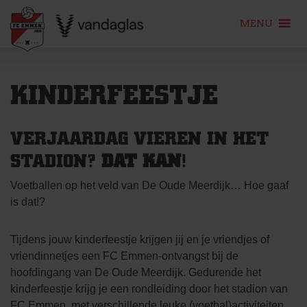
MENU
Skip
to
KINDERFEESTJE
content
VERJAARDAG VIEREN IN HET
STADION?
DAT KAN
!
Voetballen op het veld van De Oude Meerdijk… Hoe gaaf
is dat!?
Tijdens jouw kinderfeestje krijgen jij en je vriendjes of
vriendinnetjes een FC Emmen-ontvangst bij de
hoofdingang van De Oude Meerdijk. Gedurende het
kinderfeestje krijg je een rondleiding door het stadion van
FC Emmen, met verschillende leuke (voetbal)activiteiten.