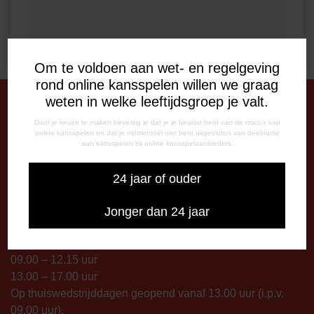
Om te voldoen aan wet- en regelgeving
rond online kansspelen willen we graag
weten in welke leeftijdsgroep je valt.
Door je keuze te maken bevestig je dat je je bewust bent van de risico's van
DE OUDE MEERDIJK
online kansspelen en dat je momenteel niet bent uitgesloten van deelname
Stadionplein 1
aan kansspelen bij online kansspelaanbieders.
7825 SG Emmen
24 jaar of ouder
OPENINGSTIJDEN
De Oude Meerdijk
Jonger dan 24 jaar
Maandag: 09.00 – 17.00 uur
Dinsdag t/m vrijdag:
09.00 – 12.15 uur
13.00 – 17.00 uur
Op thuiswedstrijddagen geopend vanaf 13.00 uur (i.p.v.
09.00 uur).