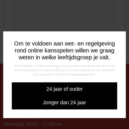
Om te voldoen aan wet- en regelgeving
rond online kansspelen willen we graag
weten in welke leeftijdsgroep je valt.
Door je keuze te maken bevestig je dat je je bewust bent van de risico's van
online kansspelen en dat je momenteel niet bent uitgesloten van deelname
aan kansspelen bij online kansspelaanbieders.
DE OUDE MEERDIJK
24 jaar of ouder
Stadionplein 1
7825 SG Emmen
Jonger dan 24 jaar
OPENINGSTIJDEN
De Oude Meerdijk
Maandag: 09.00 – 17.00 uur