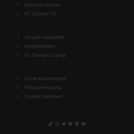
Business nieuws
FC Emmen TV
Jongste supporters
Kinderfeestjes
FC Emmen Esports
Losse kaartverkoop
Privacyverklaring
Cookie Statement
TikTok
Instagram
Twitter
Facebook
LinkedIn
YouTube