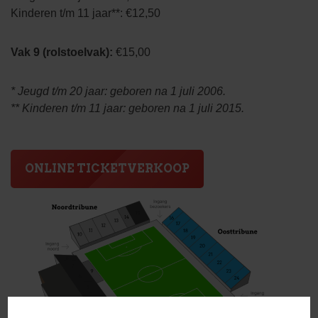
Kinderen t/m 11 jaar**: €12,50
Vak 9 (rolstoelvak):
€15,00
* Jeugd t/m 20 jaar: geboren na 1 juli 2006.
** Kinderen t/m 11 jaar: geboren na 1 juli 2015.
ONLINE TICKETVERKOOP