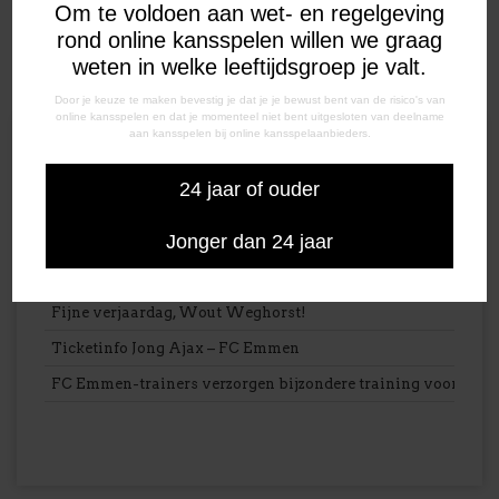
Om te voldoen aan wet- en regelgeving
rond online kansspelen willen we graag
weten in welke leeftijdsgroep je valt.
Door je keuze te maken bevestig je dat je je bewust bent van de risico's van
online kansspelen en dat je momenteel niet bent uitgesloten van deelname
aan kansspelen bij online kansspelaanbieders.
LAATSTE NIEUWS
24 jaar of ouder
Voorbeschouwing | FC Emmen – Roda JC
Jonger dan 24 jaar
PETER VAN DIJK PROJECTS & INVESTMENTS IS ONZE 
Oefenwedstrijden voor onze jeugdopleiding
Fijne verjaardag, Wout Weghorst!
Ticketinfo Jong Ajax – FC Emmen
FC Emmen-trainers verzorgen bijzondere training voor VV S