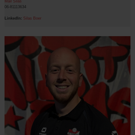
Mail Silas
06-81113634
LinkedIn:
Silas Boer