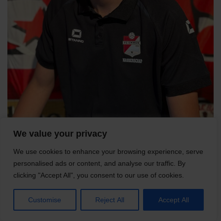
We value your privacy
Robin Jalving
Programmamedewerker
We use cookies to enhance your browsing experience, serve
Mail Robin
personalised ads or content, and analyse our traffic. By
06-29102893
clicking "Accept All", you consent to our use of cookies.
LinkedIn:
Robin Jalving
Customise
Reject All
Accept All