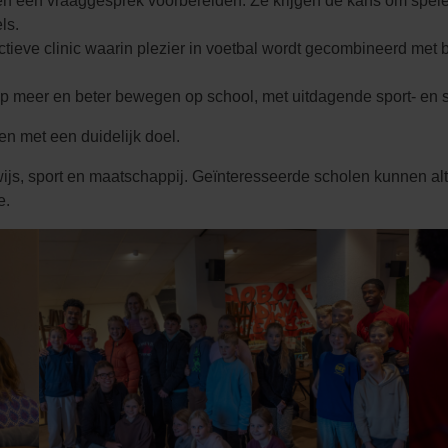
n en een vraaggesprek voorbereiden. Ze krijgen de kans om spe
ls.
ctieve clinic waarin plezier in voetbal wordt gecombineerd me
p meer en beter bewegen op school, met uitdagende sport- en sp
sen met een duidelijk doel.
s, sport en maatschappij. Geïnteresseerde scholen kunnen a
e.