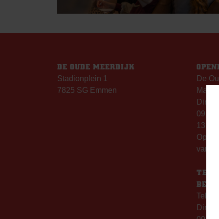
DE OUDE MEERDIJK
OPEN
Stadionplein 1
De Ou
7825 SG Emmen
Maanda
Dinsda
09.00 
13.00 
Op th
vanaf 
TELE
BERE
Telefo
Dinsd