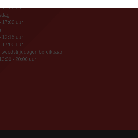
- 12:15 uur
- 17:00 uur
sdag
- 17:00 uur
g
- 12:15 uur
- 17:00 uur
iswedstrijddagen bereikbaar
13:00 - 20:00 uur