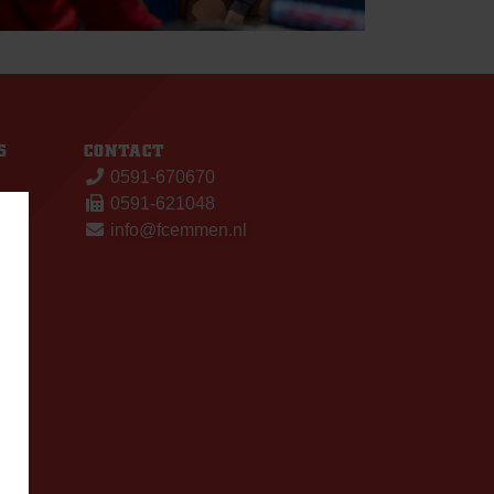
S
CONTACT
0591-670670
0591-621048
info@fcemmen.nl