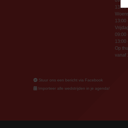
09:00 
13:00 
Woen
13:00 
Vrijda
09:00 
13:00 
Op thu
vanaf 
Stuur ons een bericht via Facebook
Importeer alle wedstrijden in je agenda!