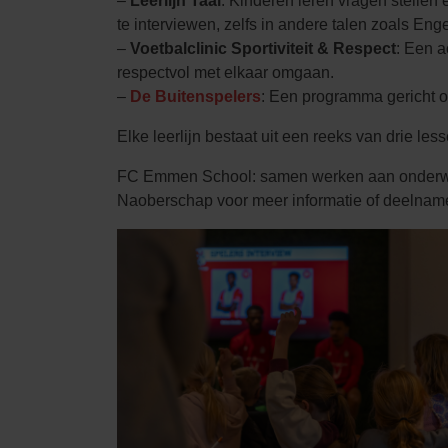
–
Leerlijn Taal
: Kinderen leren vragen stelle
te interviewen, zelfs in andere talen zoals Enge
–
Voetbalclinic Sportiviteit & Respect
: Een a
respectvol met elkaar omgaan.
–
De Buitenspelers
: Een programma gericht o
Elke leerlijn bestaat uit een reeks van drie les
FC Emmen School: samen werken aan onderwij
Naoberschap voor meer informatie of deelnam