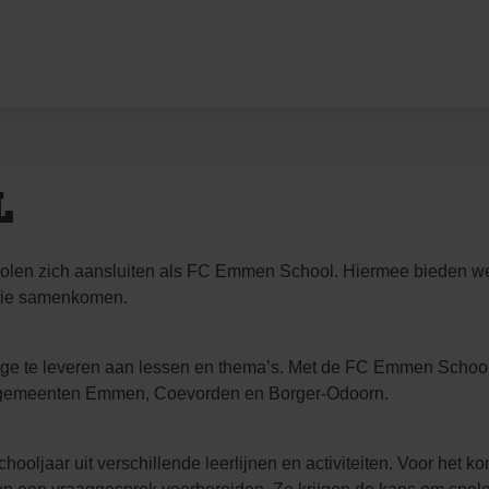
L
olen zich aansluiten als FC Emmen School. Hiermee bieden w
atie samenkomen.
e te leveren aan lessen en thema’s. Met de FC Emmen School b
e gemeenten Emmen, Coevorden en Borger-Odoorn.
ooljaar uit verschillende leerlijnen en activiteiten. Voor het k