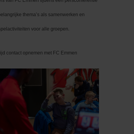
lers van FC Emmen tijdens een persconferentie
t belangrijke thema’s als samenwerken en
elactiviteiten voor alle groepen.
ltijd contact opnemen met FC Emmen