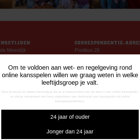
INGSTIJDEN
CORRESPONDENTIE-ADRE
de Meerdijk
Postbus 26
g: 09.00 – 17.00 uur
7800 AA Emmen
g t/m vrijdag:
Om te voldoen aan wet- en regelgeving rond
– 12.15 uur
online kansspelen willen we graag weten in welke
– 17.00 uur
leeftijdsgroep je valt.
uiswedstrijddagen geopend
Door je keuze te maken bevestig je dat je je bewust bent van de risico's van online kansspelen
13.00 uur (i.p.v. 09.00 uur).
en dat je momenteel niet bent uitgesloten van deelname aan kansspelen bij online
kansspelaanbieders.
FONISCHE
24 jaar of ouder
IKBAARHEID
nisch bereikbaar op:
Jonger dan 24 jaar
ag