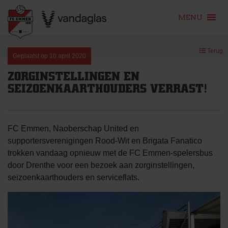
MENU
Skip
Terug
to
Geplaatst op
10 april 2020
content
ZORGINSTELLINGEN EN
SEIZOENKAARTHOUDERS VERRAST!
FC Emmen, Naoberschap United en
supportersverenigingen Rood-Wit en Brigata Fanatico
trokken vandaag opnieuw met de FC Emmen-spelersbus
door Drenthe voor een bezoek aan zorginstellingen,
seizoenkaarthouders en serviceflats.