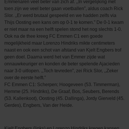
Emmenaren veel beter van zich af. ,,In vergelijking met
toen zijn we veel beter gaan voetballen”, aldus coach Rick
Slor. ,,Er werd brutaal gespeeld en we hadden zelfs via
Thijs Oosting een kans om op 0-1 te komen.” De 0-1 kwam
er niet maar na een helft spelen stond het nog slechts 1-0.
Ook na de thee kreeg FC Emmen C1 een goede
mogelijkheid maar Lorenzo Hindriks mikte centimeters
naast en ook een schot van afstand van Kjelt Engbers trof
geen doel. Daarna werd het van Emmer zijde wat
onnauwkeuriger en konden de beter spelende Ajacieden
naar 3-0 uitlopen. ,,Toch tevreden”, zei Rick Slor, ,,Zeker
over de eerste helft.”
FC Emmen C1: Scherpen; Hoogeveen (53. Timmerman),
Hemme (25. Hindriks), De Graaf, Bos, Seubers, Berends
(53. Kallenkoot), Oosting (45. Dallinga), Jordy Gierveld (45.
Gerdes), Engbers, Van der Heide.
Kjelt Engbers (links) en Lorenzo Hindriks kregen kansen