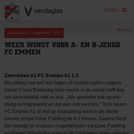
MENU
Skip
Terug
to
Geplaatst op
21 september 2013
content
WEER WINST VOOR A- EN B-JEUGD
FC EMMEN
Zeerobben A1-FC Emmen A1 1-3
De uitslag had wel iets hoger uit moeten vallen volgens
trainer Claus Boekweg maar vooral in de eerste helft liep
het aanvankelijk niet zo vlot. ,,We speelden ook op een
matig kunstgrasveld en dat was ook wennen.” Toch kwam
FC Emmen A1 al vlot op voorsprong want in de vierde
minuut schoot Dave Padding de 0-1 binnen. Daarna bleef
het vervolg uit ondanks mogelijkheden via Dave Padding
en Ahmed Ndayisaba waarop de Harlingers zeven minuten