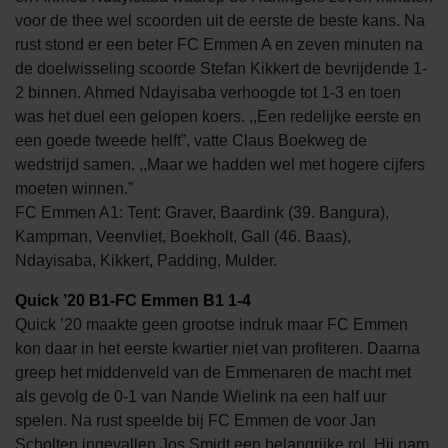
voor de thee wel scoorden uit de eerste de beste kans. Na
rust stond er een beter FC Emmen A en zeven minuten na
de doelwisseling scoorde Stefan Kikkert de bevrijdende 1-
2 binnen. Ahmed Ndayisaba verhoogde tot 1-3 en toen
was het duel een gelopen koers. ,,Een redelijke eerste en
een goede tweede helft”, vatte Claus Boekweg de
wedstrijd samen. ,,Maar we hadden wel met hogere cijfers
moeten winnen.”
FC Emmen A1: Tent: Graver, Baardink (39. Bangura),
Kampman, Veenvliet, Boekholt, Gall (46. Baas),
Ndayisaba, Kikkert, Padding, Mulder.
Quick ’20 B1-FC Emmen B1 1-4
Quick ’20 maakte geen grootse indruk maar FC Emmen
kon daar in het eerste kwartier niet van profiteren. Daarna
greep het middenveld van de Emmenaren de macht met
als gevolg de 0-1 van Nande Wielink na een half uur
spelen. Na rust speelde bij FC Emmen de voor Jan
Scholten ingevallen Jos Smidt een belangrijke rol. Hij nam