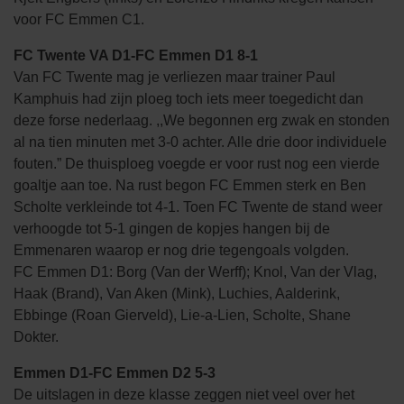
voor FC Emmen C1.
FC Twente VA D1-FC Emmen D1 8-1
Van FC Twente mag je verliezen maar trainer Paul
Kamphuis had zijn ploeg toch iets meer toegedicht dan
deze forse nederlaag. ,,We begonnen erg zwak en stonden
al na tien minuten met 3-0 achter. Alle drie door individuele
fouten.” De thuisploeg voegde er voor rust nog een vierde
goaltje aan toe. Na rust begon FC Emmen sterk en Ben
Scholte verkleinde tot 4-1. Toen FC Twente de stand weer
verhoogde tot 5-1 gingen de kopjes hangen bij de
Emmenaren waarop er nog drie tegengoals volgden.
FC Emmen D1: Borg (Van der Werff); Knol, Van der Vlag,
Haak (Brand), Van Aken (Mink), Luchies, Aalderink,
Ebbinge (Roan Gierveld), Lie-a-Lien, Scholte, Shane
Dokter.
Emmen D1-FC Emmen D2 5-3
De uitslagen in deze klasse zeggen niet veel over het