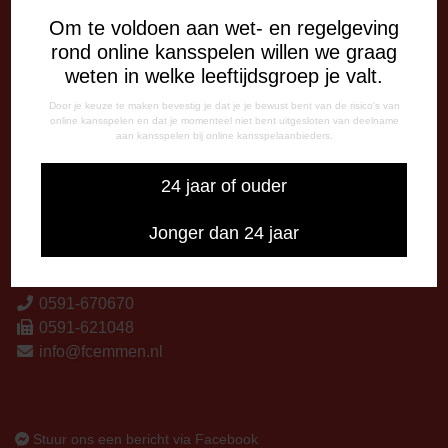
Woensdag
Om te voldoen aan wet- en regelgeving
13:00 - 17:00 uur
rond online kansspelen willen we graag
Vrijdag
weten in welke leeftijdsgroep je valt.
09:00 - 12:15 uur
Door je keuze te maken bevestig je dat je je bewust bent van de risico's van
13:00 - 17:00 uur
online kansspelen en dat je momenteel niet bent uitgesloten van deelname
aan kansspelen bij online kansspelaanbieders.
Op thuiswedstrijddagen bereikbaar vanaf 13:00 - 20:00 uur
24 jaar of ouder
CORRESPONDENTIE-ADRES
Postbus 26
Jonger dan 24 jaar
7800 AA Emmen
CONTACT
0591-670670
0591-621048
info@fcemmen.nl
Stuur ons een bericht via Facebook