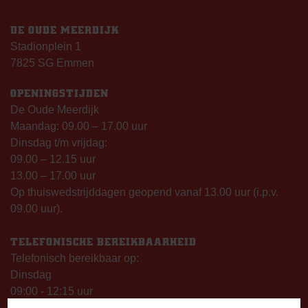
DE OUDE MEERDIJK
Stadionplein 1
7825 SG Emmen
OPENINGSTIJDEN
De Oude Meerdijk
Maandag: 09.00 – 17.00 uur
Dinsdag t/m vrijdag:
09.00 – 12.15 uur
13.00 – 17.00 uur
Op thuiswedstrijddagen geopend vanaf 13.00 uur (i.p.v.
09.00 uur).
TELEFONISCHE BEREIKBAARHEID
Telefonisch bereikbaar op:
Dinsdag
09:00 - 12:15 uur
13:00 - 17:00 uur