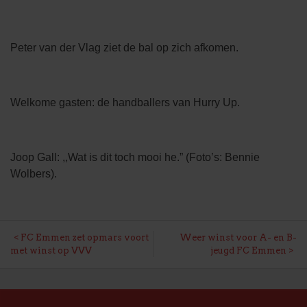
Peter van der Vlag ziet de bal op zich afkomen.
Welkome gasten: de handballers van Hurry Up.
Joop Gall: ,,Wat is dit toch mooi he.” (Foto’s: Bennie
Wolbers).
BERICHT
FC Emmen zet opmars voort
Weer winst voor A- en B-
met winst op VVV
jeugd FC Emmen
NAVIGATIE