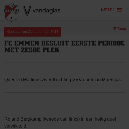
MENU
Skip
Terug
to
Geplaatst op
21 september 2013
content
FC EMMEN BESLUIT EERSTE PERIODE
MET ZESDE PLEK
Quenten Martinus zweeft richting VVV doelman Mäempää.
Roland Bergkamp (tweede van links) in een heftig duel
verwikkeld.