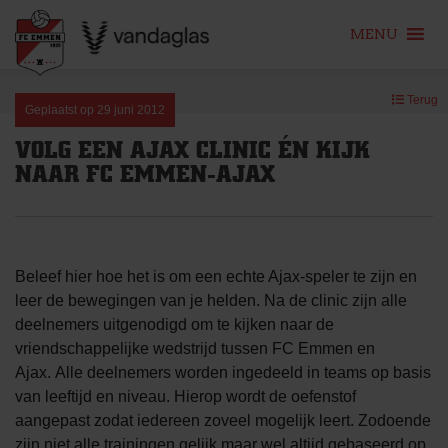
MENU
Skip
Terug
to
Geplaatst op
29 juni 2012
content
VOLG EEN AJAX CLINIC ÉN KIJK
NAAR FC EMMEN-AJAX
Beleef hier hoe het is om een echte Ajax-speler te zijn en
leer de bewegingen van je helden. Na de clinic zijn alle
deelnemers uitgenodigd om te kijken naar de
vriendschappelijke wedstrijd tussen FC Emmen en
Ajax. Alle deelnemers worden ingedeeld in teams op basis
van leeftijd en niveau. Hierop wordt de oefenstof
aangepast zodat iedereen zoveel mogelijk leert. Zodoende
zijn niet alle trainingen gelijk maar wel altijd gebaseerd op