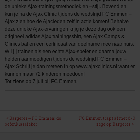
de unieke Ajax-trainingsmethodiek en –stijl. Bovendien
kun je na de Ajax Clinic tijdens de wedstrijd FC Emmen –
Ajax zien hoe de Ajacieden zelf in actie komen! Behalve
deze unieke Ajax-ervaringen krijg je deze dag ook een
origineel adidas Ajax trainingsshirt, een Ajax Camps &
Clinics bal en een certificaat van deelname mee naar huis.
Wil jij trainen als een echte Ajax-speler en daarna jouw
helden aanmoedigen tijdens de wedstrijd FC Emmen –
Ajax Schrijf je dan meteen in op www.ajaxclinics.nl want er
kunnen maar 72 kinderen meedoen!
Tot ziens op 7 juli bij FC Emmen.
BERICHT
Bargeres – FC Emmen: de
FC Emmen trapt af met 6-0
oefenklassieker
zege op Bargeres
NAVIGATIE