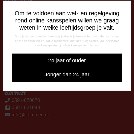
09:00 - 12:15 uur
13:00 - 17:00 uur
Om te voldoen aan wet- en regelgeving
Woensdag
rond online kansspelen willen we graag
13:00 - 17:00 uur
weten in welke leeftijdsgroep je valt.
Vrijdag
Door je keuze te maken bevestig je dat je je bewust bent van de risico's van
09:00 - 12:15 uur
online kansspelen en dat je momenteel niet bent uitgesloten van deelname
13:00 - 17:00 uur
aan kansspelen bij online kansspelaanbieders.
Op thuiswedstrijddagen bereikbaar vanaf 13:00 - 20:00 uur
24 jaar of ouder
CORRESPONDENTIE-ADRES
Postbus 26
Jonger dan 24 jaar
7800 AA Emmen
CONTACT
0591-670670
0591-621048
info@fcemmen.nl