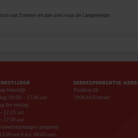
ntrum van Emmen en dan snel naar de Langeleegte.
INGSTIJDEN
CORRESPONDENTIE-ADRE
de Meerdijk
Postbus 26
g: 09.00 – 17.00 uur
7800 AA Emmen
g t/m vrijdag:
– 12.15 uur
– 17.00 uur
uiswedstrijddagen geopend
13.00 uur (i.p.v. 09.00 uur).