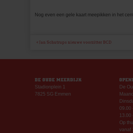
Nog even een gele kaart meepikken in het ce
BERICHT
Jan Schutrups nieuwe voorzitter BCD
NAVIGATIE
DE OUDE MEERDIJK
OPEN
Stadionplein 1
De Ou
7825 SG Emmen
Maanda
Dinsda
09.00 
13.00 
Op th
vanaf 