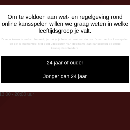
FONISCHE
Om te voldoen aan wet- en regelgeving rond
IKBAARHEID
online kansspelen willen we graag weten in welke
nisch bereikbaar op:
leeftijdsgroep je valt.
ag
- 12:15 uur
Door je keuze te maken bevestig je dat je je bewust bent van de risico's van online kansspelen
en dat je momenteel niet bent uitgesloten van deelname aan kansspelen bij online
- 17:00 uur
kansspelaanbieders.
sdag
- 17:00 uur
24 jaar of ouder
g
- 12:15 uur
Jonger dan 24 jaar
- 17:00 uur
iswedstrijddagen bereikbaar
13:00 - 20:00 uur