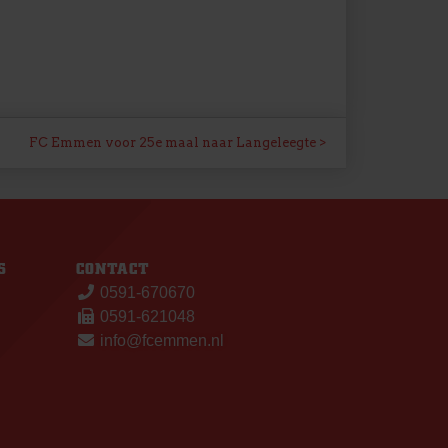
FC Emmen voor 25e maal naar Langeleegte
S
CONTACT
0591-670670
0591-621048
info@fcemmen.nl