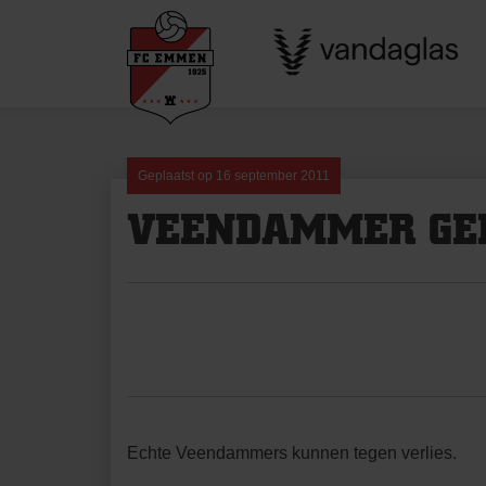
Skip
to
content
Geplaatst op
16 september 2011
VEENDAMMER GE
Echte Veendammers kunnen tegen verlies.