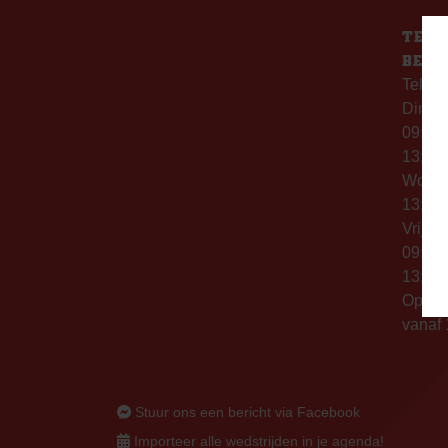
TELE
BERE
Telefo
Dinsd
09:00 
13:00 
Woen
13:00 
Vrijda
09:00 
13:00 
Op thu
vanaf 
Stuur ons een bericht via Facebook
Importeer alle wedstrijden in je agenda!