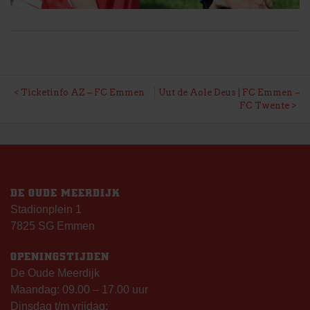
BERICHT
Ticketinfo AZ – FC Emmen
Uut de Aole Deus | FC Emmen –
FC Twente
NAVIGATIE
DE OUDE MEERDIJK
Stadionplein 1
7825 SG Emmen
OPENINGSTIJDEN
De Oude Meerdijk
Maandag: 09.00 – 17.00 uur
Dinsdag t/m vrijdag: