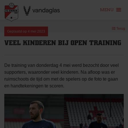
MENU
Skip
Terug
to
Geplaatst op
4 mei 2023
content
VEEL KINDEREN BIJ OPEN TRAINING
De training van donderdag 4 mei werd bezocht door veel
supporters, waaronder veel kinderen. Na afloop was er
ruimschoots de tijd om met de spelers op de foto te gaan
en handtekeningen te scoren.