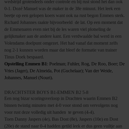
wedstrijd grotendeels onder controle en bij rust stond het dan ook
0-1. Dozé Manuel was de maker in de 38e minuut. Het leek een
beetje op een gelopen koers want ook na rust begon Emmen sterk.
Richard Johannes raakte bijvoorbeeld
de lat. Op een moment dat
de Emmenaren even niet bij de les waren viel plotseling de
gelijkmaker aan de andere kant. Een verdwaalde bal werd in een
Volendams doelpunt omgezet. Het had vanaf dat moment zelfs
nog 2-1 kunnen worden maar dat bleef de formatie van trainer
Tinus Doek bespaard.
Opstelling Emmen B1
: Poelman; Fuhler, Rog, De Roo, Boer; De
Vries (Jager), De Almeida, Pot (Guchelaar); Van der Weide,
Johannes, Manuel (Nouri).
DRACHTSTER BOYS B1-EMMEN B2 5-8
Een nog bizar scoringsverloop in Drachten waarin Emmen B2
binnen twintig minuten met 4-0 voor stond om vervolgens nog
voor rust deze volledig uit handen
te geven (4-4).
Toen Danny Jaspers (4e), Bas Dost (8e), Jaspers (10e) en Dost
(20e) de stand naar 0-4 hadden getild leek er dus geen vuiltje aan