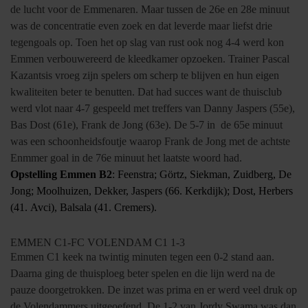
de lucht voor de Emmenaren. Maar tussen de 26e en 28e minuut
was de concentratie even zoek en dat leverde maar liefst drie
tegengoals op. Toen het op slag van rust ook nog 4-4 werd kon
Emmen verbouwereerd de kleedkamer opzoeken. Trainer Pascal
Kazantsis vroeg zijn spelers om scherp te blijven en hun eigen
kwaliteiten beter te benutten. Dat had succes want de thuisclub
werd vlot naar 4-7 gespeeld met treffers van Danny Jaspers (55e),
Bas Dost (61e), Frank de Jong (63e). De 5-7 in
de 65e minuut
was een schoonheidsfoutje waarop Frank de Jong met de achtste
Enmmer goal in de 76e minuut het laatste woord had.
Opstelling Emmen B2
: Feenstra; Görtz, Siekman, Zuidberg, De
Jong; Moolhuizen, Dekker, Jaspers (66. Kerkdijk); Dost, Herbers
(41.
Avci), Balsala (41. Cremers).
EMMEN C1-FC VOLENDAM C1 1-3
Emmen C1 keek na twintig minuten tegen een 0-2 stand aan.
Daarna ging de thuisploeg beter spelen en die lijn werd na de
pauze doorgetrokken. De inzet was prima en er werd veel druk op
de Volendammers uitgeoefend. De 1-2 van Jordy Swama was dan