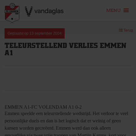
MENU
Skip
Terug
to
Geplaatst op
13 september 2004
content
TELEURSTELLEND VERLIES EMMEN
A1
EMMEN A1-FC VOLENDAM A1 0-2
Emmen speelde een teleurstellende wedstrijd. Het verloor te veel
persoonlijke duels en dan is het logisch dat er weinig of geen
kansen worden gecreëerd. Emmen werd dan ook alleen
gevaarlijke via twee vrije trappen van Martijn Kamps, kort voor