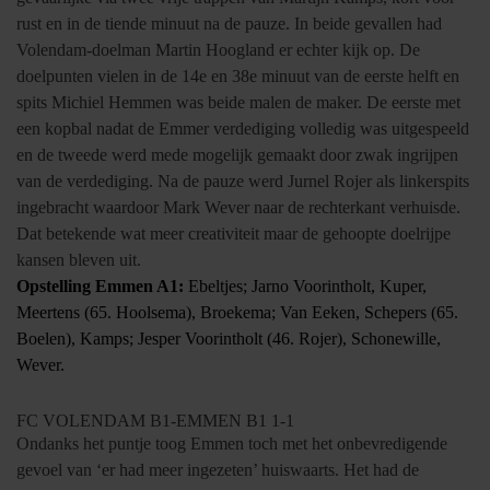
rust en in de tiende minuut na de pauze. In beide gevallen had
Volendam-doelman Martin Hoogland er echter kijk op. De
doelpunten vielen in de 14e en 38e minuut van de eerste helft en
spits Michiel Hemmen was beide malen de maker. De eerste met
een kopbal nadat de Emmer verdediging volledig was uitgespeeld
en de tweede werd mede mogelijk gemaakt door zwak ingrijpen
van de verdediging. Na de pauze werd Jurnel Rojer als linkerspits
ingebracht waardoor Mark Wever naar de rechterkant verhuisde.
Dat betekende wat meer creativiteit maar de gehoopte doelrijpe
kansen bleven uit.
Opstelling Emmen A1:
Ebeltjes; Jarno Voorintholt, Kuper,
Meertens (65. Hoolsema), Broekema; Van Eeken, Schepers (65.
Boelen), Kamps; Jesper Voorintholt (46. Rojer), Schonewille,
Wever.
FC VOLENDAM B1-EMMEN B1 1-1
Ondanks het puntje toog Emmen toch met het onbevredigende
gevoel van ‘er had meer ingezeten’ huiswaarts. Het had de