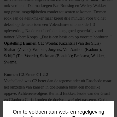
ook verdiend. Daarna kregen Bas Bonsing en Wesley Wakker
nog prima mogelijkheden zonder tot scoren te komen. Emmen
rook aan de gelijkmaker maar kreeg drie minuten voor tijd het
deksel op de neus toen een Volendamse uitbraak de 1-3
opleverde. ,, Na de rust heeft de ploeg goed gewerkt’’, vond
trainer Albert Koops. ,,Dat is een basis om op voort te borduren.’’
Opstelling Emmen C1:
Wouda; Kazantsis (Van der Sluis),
Shahari (Zivcic), Wolbers, Jurgens; Van Aanholt (Kadouri),
Schijff (Ten Voorde), Siekman (Bonsink); Beeksma, Wakker,
Swama.
Emmen C2-Emos C1 2-2
Voetballend was C2 beter dan de tegenstander uit Enschede maar
het omzetten van kansen in doelpunten blijkt een moeilijke
opgave. Achtereenvolgens Bernard Bakker, Jessie van der Graaf
en Gianluca Caria konden de doelvrouwe! niet passeren. Gerben
Rog lukte het uiteindelijk wel. Vlak voor rust mocht Emos een
Om te voldoen aan wet- en regelgeving
vrije trap nemen op de vijfmeterlijn omdat doelman Pascual