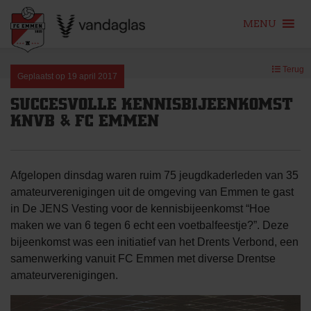
MENU
Skip
Terug
to
Geplaatst op
19 april 2017
content
SUCCESVOLLE KENNISBIJEENKOMST
KNVB & FC EMMEN
Afgelopen dinsdag waren ruim 75 jeugdkaderleden van 35
amateurverenigingen uit de omgeving van Emmen te gast
in De JENS Vesting voor de kennisbijeenkomst “Hoe
maken we van 6 tegen 6 echt een voetbalfeestje?”. Deze
bijeenkomst was een initiatief van het Drents Verbond, een
samenwerking vanuit FC Emmen met diverse Drentse
amateurverenigingen.