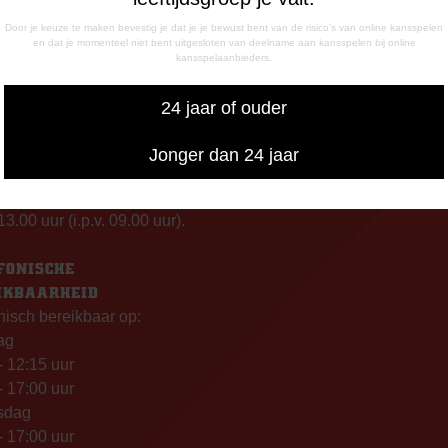
Door je keuze te maken bevestig je dat je je bewust bent van de risico's van online kansspelen
en dat je momenteel niet bent uitgesloten van deelname aan kansspelen bij online
INGSTIJDEN
CORRESPONDENTIE-ADRE
kansspelaanbieders.
de Meerdijk
Postbus 26
g: 09.00 – 17.00 uur
7800 AA Emmen
24 jaar of ouder
g t/m vrijdag:
– 12.15 uur
Jonger dan 24 jaar
– 17.00 uur
uiswedstrijddagen geopend
13.00 uur (i.p.v. 09.00 uur).
FONISCHE
IKBAARHEID
nisch bereikbaar op:
ag
- 12:15 uur
- 17:00 uur
sdag
- 17:00 uur