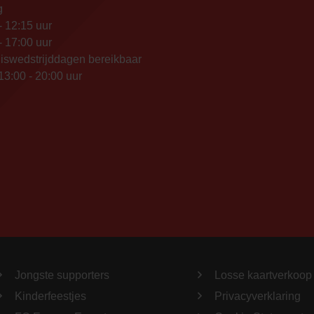
g
- 12:15 uur
- 17:00 uur
iswedstrijddagen bereikbaar
13:00 - 20:00 uur
Jongste supporters
Losse kaartverkoop
Kinderfeestjes
Privacyverklaring