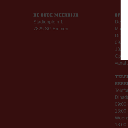
DE OUDE MEERDIJK
OPEN
Stadionplein 1
De Ou
7825 SG Emmen
Maanda
Dinsda
09.00 
13.00 
Op th
vanaf 
TELE
BERE
Telefo
Dinsd
09:00 
13:00 
Woen
13:00 