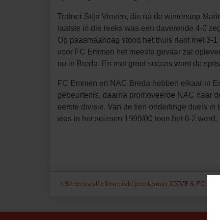
Trainer Stijn Vreven, die na de winterstop Mar
laatste in die reeks was een daverende 4-0 zeg
Op paasmaandag stond het thuis riant met 3-1 
voor FC Emmen het meeste gevaar zal opleveren
nu in Breda. En met groot succes want de spits
FC Emmen en NAC Breda hebben elkaar in Emme
gebeurtenis, daarna promoveerde NAC naar de 
eerste divisie. Van de tien onderlinge duels 
was in het seizoen 1999/00 toen het 0-2 werd.
BERICHT
Succesvolle kennisbijeenkomst KNVB & FC E
NAVIGATIE