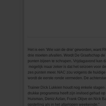
Het is een ‘Wie van de drie’ geworden, want 
drie moeten afvallen. Wordt De Graafschap de g
punten bijeen te schrapen. Vrijdagavond kan 
mogelijk maar zeker is dat het seizoen voor 
zes punten meer. NAC zou volgens de huidige s
wordt de eerste ronde vermeden. De achtersta
Trainer Dick Lukkien houdt nog enkele slagen a
drukke programma heeft zijn invloed gehad op 
Huisman, Deniz Azlan, Frank Olijve en Nick Ba
opstelling als in het afgelopen weekeinde.”