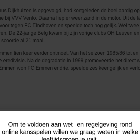
inus Dijkhuizen is opgevolgd, had kortgeleden de boel aardig op 
e bij VVV Venlo. Daarna liep er weer zand in de motor. Uit de l
voor tegen FC Eindhoven en speelde toch nog gelijk. Wel twee 
. De 22-jarige Belg kwam bij zijn vorige clubs OH Leuven en K
 scoorde al 21 maal.
n tien keer eerder ontmoet. Van het seizoen 1985/86 tot en m
eredivisie. Na de degradatie in 1999 promoveerde het direct w
in Emmen won FC Emmen er drie, speelde zes keer gelijk en verl
mmen
Om te voldoen aan wet- en regelgeving rond
online kansspelen willen we graag weten in welke
leeftijdsgroep je valt.