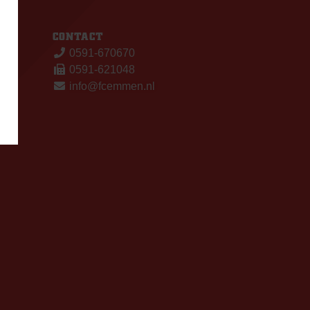
S
CONTACT
0591-670670
0591-621048
info@fcemmen.nl