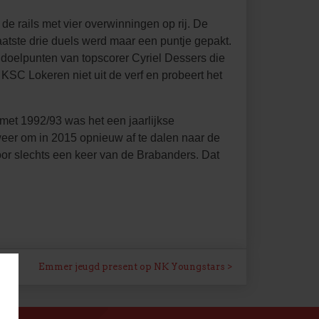
de rails met vier overwinningen op rij. De
aatste drie duels werd maar een puntje gepakt.
doelpunten van topscorer Cyriel Dessers die
SC Lokeren niet uit de verf en probeert het
et 1992/93 was het een jaarlijkse
eer om in 2015 opnieuw af te dalen naar de
oor slechts een keer van de Brabanders. Dat
Emmer jeugd present op NK Youngstars