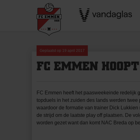
Skip
to
content
Geplaatst op
19 april 2017
FC EMMEN HOOPT
FC Emmen heeft het paasweekeinde redelijk g
topduels in het zuiden des lands werden twe
waardoor de formatie van trainer Dick Lukkien n
de strijd om de laatste play off plaatsen. De vo
worden gezet want dan komt NAC Breda op b