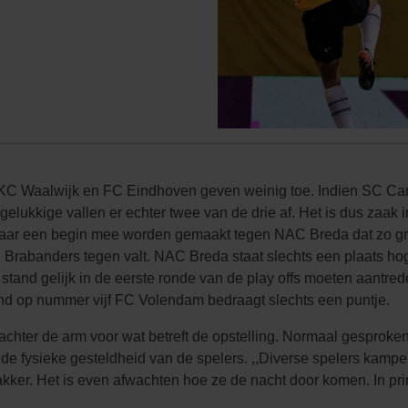
RKC Waalwijk en FC Eindhoven geven weinig toe. Indien SC Camb
elukkige vallen er echter twee van de drie af. Het is dus zaak i
daar een begin mee worden gemaakt tegen NAC Breda dat zo graa
de Brabanders tegen valt. NAC Breda staat slechts een plaats 
tand gelijk in de eerste ronde van de play offs moeten aantre
nd op nummer vijf FC Volendam bedraagt slechts een puntje.
chter de arm voor wat betreft de opstelling. Normaal gesproken
de fysieke gesteldheid van de spelers. ,,Diverse spelers kamp
kker. Het is even afwachten hoe ze de nacht door komen. In pri