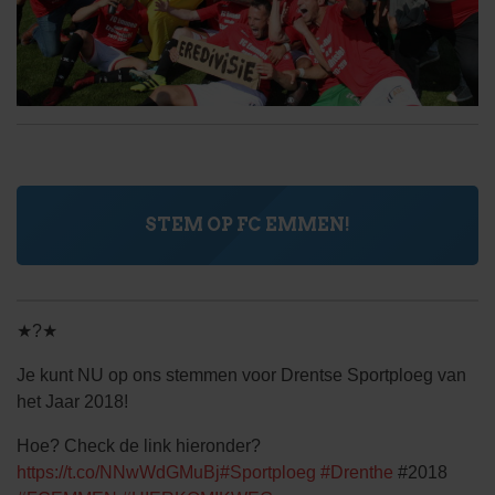
STEM OP FC EMMEN!
★?★
Je kunt NU op ons stemmen voor Drentse Sportploeg van
het Jaar 2018!
Hoe? Check de link hieronder?
https://t.co/NNwWdGMuBj
#Sportploeg
#Drenthe
#2018