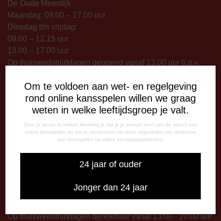
De Oude Meerdijk
Maandag: 09.00 – 17.00 uur
Dinsdag t/m vrijdag:
09.00 – 12.15 uur
13.00 – 17.00 uur
Op thuiswedstrijddagen geopend vanaf 13.00 uur (i.p.v.
09.00 uur).
Om te voldoen aan wet- en regelgeving
rond online kansspelen willen we graag
TELEFONISCHE BEREIKBAARHEID
weten in welke leeftijdsgroep je valt.
Telefonisch bereikbaar op:
Dinsdag
Door je keuze te maken bevestig je dat je je bewust bent van de risico's van
09:00 - 12:15 uur
online kansspelen en dat je momenteel niet bent uitgesloten van deelname
aan kansspelen bij online kansspelaanbieders.
13:00 - 17:00 uur
Woensdag
24 jaar of ouder
13:00 - 17:00 uur
Vrijdag
Jonger dan 24 jaar
09:00 - 12:15 uur
13:00 - 17:00 uur
Op thuiswedstrijddagen bereikbaar vanaf 13:00 - 20:00 uur