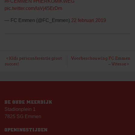
#FCEMMEN
#HIERKOMIKWEG
pic.twitter.com/laVj45ErDm
— FC Emmen (@FC_Emmen)
22 februari 2019
BERICHT
Kids persconferentie groot
Voorbeschouwing FC Emmen
succes!
– Vitesse
NAVIGATIE
DE OUDE MEERDIJK
Stadionplein 1
7825 SG Emmen
OPENINGSTIJDEN