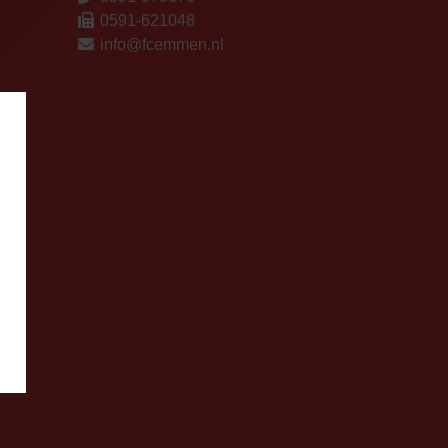
0591-621048
info@fcemmen.nl