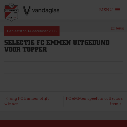
MENU
Skip
Terug
to
Geplaatst op
14 december 2005
content
SELECTIE FC EMMEN UITGEDUND
VOOR TOPPER
BERICHT
Jong FC Emmen blijft
FC eMMen speelt in collectors
winnen
item
NAVIGATIE