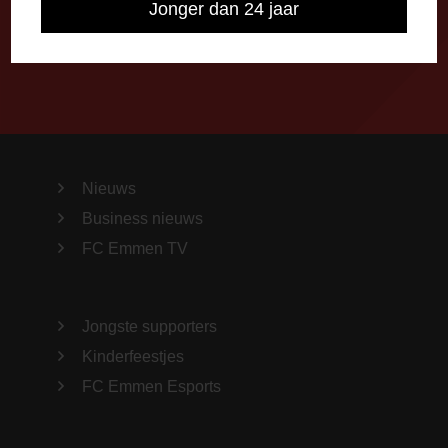
Jonger dan 24 jaar
Importeer alle wedstrijden in je agenda!
Nieuws
Business nieuws
FC Emmen TV
Jongste supporters
Kinderfeestjes
FC Emmen Esports