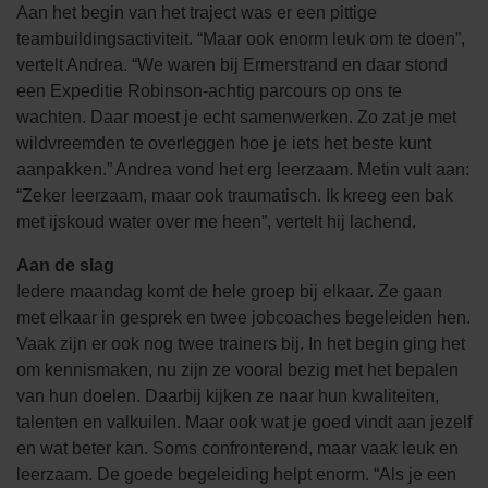
Aan het begin van het traject was er een pittige
teambuildingsactiviteit. “Maar ook enorm leuk om te doen”,
vertelt Andrea. “We waren bij Ermerstrand en daar stond
een Expeditie Robinson-achtig parcours op ons te
wachten. Daar moest je echt samenwerken. Zo zat je met
wildvreemden te overleggen hoe je iets het beste kunt
aanpakken.” Andrea vond het erg leerzaam. Metin vult aan:
“Zeker leerzaam, maar ook traumatisch. Ik kreeg een bak
met ijskoud water over me heen”, vertelt hij lachend.
Aan de slag
Iedere maandag komt de hele groep bij elkaar. Ze gaan
met elkaar in gesprek en twee jobcoaches begeleiden hen.
Vaak zijn er ook nog twee trainers bij. In het begin ging het
om kennismaken, nu zijn ze vooral bezig met het bepalen
van hun doelen. Daarbij kijken ze naar hun kwaliteiten,
talenten en valkuilen. Maar ook wat je goed vindt aan jezelf
en wat beter kan. Soms confronterend, maar vaak leuk en
leerzaam. De goede begeleiding helpt enorm. “Als je een