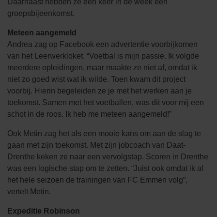
Daarnaast hebben ze één keer in de week een
groepsbijeenkomst.
Meteen aangemeld
Andrea zag op Facebook een advertentie voorbijkomen
van het Leerwerkloket. “Voetbal is mijn passie. Ik volgde
meerdere opleidingen, maar maakte ze niet af, omdat ik
niet zo goed wist wat ik wilde. Toen kwam dit project
voorbij. Hierin begeleiden ze je met het werken aan je
toekomst. Samen met het voetballen, was dit voor mij een
schot in de roos. Ik heb me meteen aangemeld!”
Ook Metin zag het als een mooie kans om aan de slag te
gaan met zijn toekomst. Met zijn jobcoach van Daat-
Drenthe keken ze naar een vervolgstap. Scoren in Drenthe
was een logische stap om te zetten. “Juist ook omdat ik al
het hele seizoen de trainingen van FC Emmen volg”,
vertelt Metin.
Expeditie Robinson