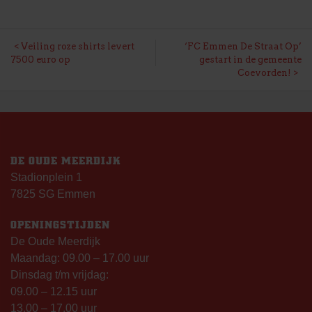
BERICHT
Veiling roze shirts levert
‘FC Emmen De Straat Op’
7500 euro op
gestart in de gemeente
NAVIGATIE
Coevorden!
DE OUDE MEERDIJK
Stadionplein 1
7825 SG Emmen
OPENINGSTIJDEN
De Oude Meerdijk
Maandag: 09.00 – 17.00 uur
Dinsdag t/m vrijdag:
09.00 – 12.15 uur
13.00 – 17.00 uur