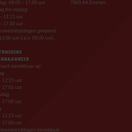
g: 09.00 – 17.00 uur
7800 AA Emmen
g t/m vrijdag:
– 12.15 uur
– 17.00 uur
uiswedstrijddagen geopend
13.00 uur (i.p.v. 09.00 uur).
FONISCHE
IKBAARHEID
nisch bereikbaar op:
ag
- 12:15 uur
- 17:00 uur
sdag
- 17:00 uur
g
- 12:15 uur
- 17:00 uur
iswedstrijddagen bereikbaar