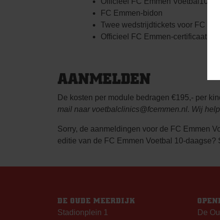
Officieel FC Emmen Voetbal10daag
FC Emmen-bidon
Twee wedstrijdtickets voor FC Em
Officieel FC Emmen-certificaat
AANMELDEN
De kosten per module bedragen €195,- per kin
mail naar
voetbalclinics@fcemmen.nl
. Wij hel
Sorry, de aanmeldingen voor de FC Emmen Voe
editie van de FC Emmen Voetbal 10-daagse? 
DE OUDE MEERDIJK
OPEN
Stadionplein 1
De Ou