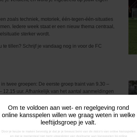
len zoals techniek, motoriek, één-tegen-één-situaties
ormen. Iedere week staat er een nieuw thema centraal,
elsituatie sterker wordt.
 te tillen? Schrijf je vandaag nog in voor de FC
in twee groepen: De eerste groep traint van 9.30 –
– 12.15 uur. Afhankelijk van het aantal aanmeldingen
. De exacte groepsindeling volgt tijdig via het
Om te voldoen aan wet- en regelgeving rond
online kansspelen willen we graag weten in welke
se bevat:
leeftijdsgroep je valt.
 een gediplomeerde trainer
Door je keuze te maken bevestig je dat je je bewust bent van de risico's van online kansspelen
en dat je momenteel niet bent uitgesloten van deelname aan kansspelen bij online