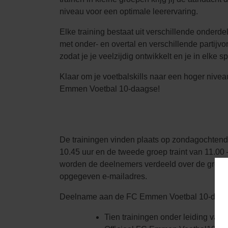
niveau voor een optimale leerervaring.
Elke training bestaat uit verschillende onderde
met onder- en overtal en verschillende partijv
zodat je je veelzijdig ontwikkelt en je in elke sp
Klaar om je voetbalskills naar een hoger niveau
Emmen Voetbal 10-daagse!
De trainingen vinden plaats op zondagochtend 
10.45 uur en de tweede groep traint van 11.00 
worden de deelnemers verdeeld over de groepen
opgegeven e-mailadres.
Deelname aan de FC Emmen Voetbal 10-daag
Tien trainingen onder leiding van