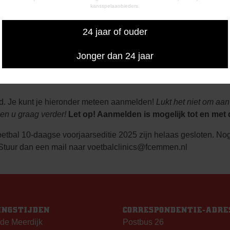
se-tenue (shirt, broekje en sokken)
kansspelaanbieders.
men in het resterende seizoen 2024-2025
24 jaar of ouder
Jonger dan 24 jaar
d. Je kunt je hieronder meteen aanmelden!
Lukt het niet om aan
pen u graag verder!
Let op! Aanmelden is mogelijk tot en met 
tbal 10-daagse voorjaarseditie 2025 zijn helaas gesloten. N
Stuur dan een mail naar
voetbalclinics@fcemmen.nl
INGSTIJDEN
CORRESPONDENTIE-ADRE
de Meerdijk
Postbus 26