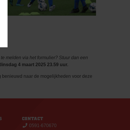
 te melden via het formulier? Stuur dan een
dinsdag 4 maart 2025 23.59 uur.
og benieuwd naar de mogelijkheden voor deze
S
CONTACT
0591-670670