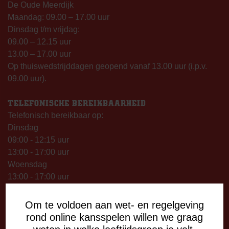
De Oude Meerdijk
Maandag: 09.00 – 17.00 uur
Dinsdag t/m vrijdag:
09.00 – 12.15 uur
13.00 – 17.00 uur
Op thuiswedstrijddagen geopend vanaf 13.00 uur (i.p.v.
09.00 uur).
TELEFONISCHE BEREIKBAARHEID
Telefonisch bereikbaar op:
Dinsdag
09:00 - 12:15 uur
13:00 - 17:00 uur
Woensdag
13:00 - 17:00 uur
Vrijdag
09:00 - 12:15 uur
Om te voldoen aan wet- en regelgeving
13:00 - 17:00 uur
rond online kansspelen willen we graag
Op thuiswedstrijddagen bereikbaar vanaf 13:00 - 20:00 uur