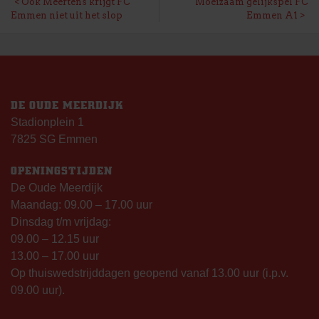
BERICHT
Ook Meertens krijgt FC
Moeizaam gelijkspel FC
Emmen niet uit het slop
Emmen A1
NAVIGATIE
DE OUDE MEERDIJK
Stadionplein 1
7825 SG Emmen
OPENINGSTIJDEN
De Oude Meerdijk
Maandag: 09.00 – 17.00 uur
Dinsdag t/m vrijdag:
09.00 – 12.15 uur
13.00 – 17.00 uur
Op thuiswedstrijddagen geopend vanaf 13.00 uur (i.p.v.
09.00 uur).