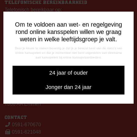
TELEFONISCHE BEREIKBAARHEID
Telefonisch bereikbaar op:
Dinsdag
Om te voldoen aan wet- en regelgeving
09:00 - 12:15 uur
rond online kansspelen willen we graag
13:00 - 17:00 uur
weten in welke leeftijdsgroep je valt.
Woensdag
13:00 - 17:00 uur
Door je keuze te maken bevestig je dat je je bewust bent van de risico's van
online kansspelen en dat je momenteel niet bent uitgesloten van deelname
Vrijdag
aan kansspelen bij online kansspelaanbieders.
09:00 - 12:15 uur
13:00 - 17:00 uur
24 jaar of ouder
Op thuiswedstrijddagen bereikbaar vanaf 13:00 - 20:00 uur
Jonger dan 24 jaar
CORRESPONDENTIE-ADRES
Postbus 26
7800 AA Emmen
CONTACT
0591-670670
0591-621048