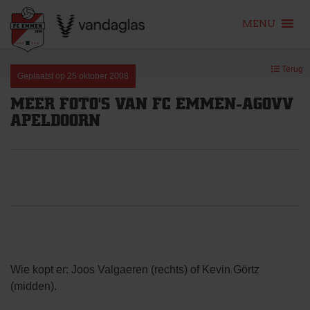
MENU
Skip
Terug
to
Geplaatst op
25 oktober 2008
content
MEER FOTO'S VAN FC EMMEN-AGOVV
APELDOORN
Wie kopt er: Joos Valgaeren (rechts) of Kevin Görtz
(midden).