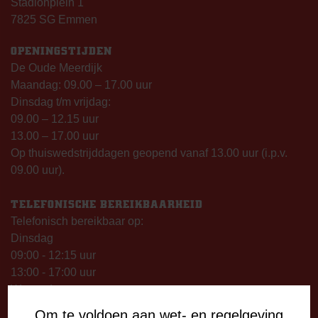
Stadionplein 1
7825 SG Emmen
OPENINGSTIJDEN
De Oude Meerdijk
Maandag: 09.00 – 17.00 uur
Dinsdag t/m vrijdag:
09.00 – 12.15 uur
13.00 – 17.00 uur
Op thuiswedstrijddagen geopend vanaf 13.00 uur (i.p.v.
09.00 uur).
TELEFONISCHE BEREIKBAARHEID
Telefonisch bereikbaar op:
Dinsdag
09:00 - 12:15 uur
13:00 - 17:00 uur
Woensdag
13:00 - 17:00 uur
Om te voldoen aan wet- en regelgeving