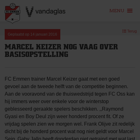
MENU
Skip
Terug
to
Geplaatst op
14 januari 2016
content
MARCEL KEIZER NOG VAAG OVER
BASISOPSTELLING
FC Emmen trainer Marcel Keizer gaat met een goed
gevoel aan de tweede helft van de competitie beginnen.
Aan de vooravond van de thuiswedstrijd tegen FC Oss kan
hij immers weer over enkele voor de winterstop
geblesseerd geraakte spelers beschikken. ,,Raymond
Gyasi en Boy Deul zijn weer honderd procent fit. Of ze
vrijdag spelen zien we morgen wel. Frank Olijve zit redelijk
dicht bij de honderd procent wat nog niet geldt voor Marcel
Seip. Gaby Jallo heeft donderdag niet getraind met wat last