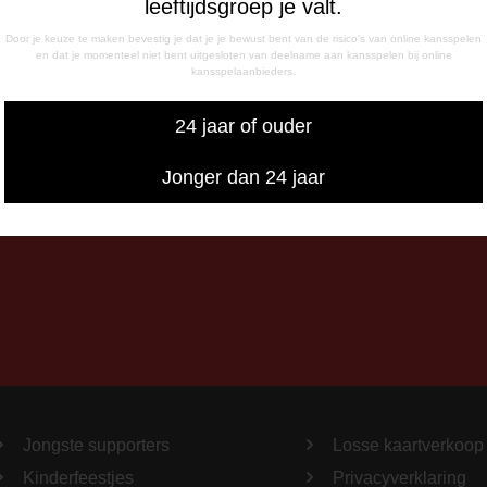
leeftijdsgroep je valt.
- 17:00 uur
g
Door je keuze te maken bevestig je dat je je bewust bent van de risico's van online kansspelen
en dat je momenteel niet bent uitgesloten van deelname aan kansspelen bij online
- 12:15 uur
kansspelaanbieders.
- 17:00 uur
iswedstrijddagen bereikbaar
24 jaar of ouder
13:00 - 20:00 uur
Jonger dan 24 jaar
Jongste supporters
Losse kaartverkoop
Kinderfeestjes
Privacyverklaring