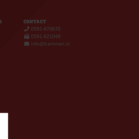
S
CONTACT
0591-670670
0591-621048
info@fcemmen.nl