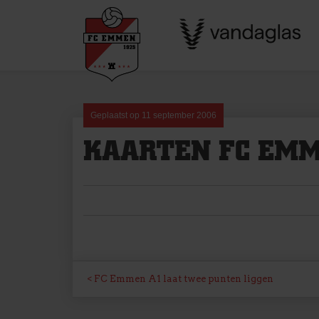
Skip
to
content
Geplaatst op
11 september 2006
KAARTEN FC EMM
BERICHT
FC Emmen A1 laat twee punten liggen
NAVIGATIE