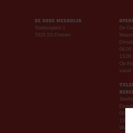
DE OUDE MEERDIJK
OPEN
Stadionplein 1
De Ou
7825 SG Emmen
Maanda
Dinsda
09.00 
13.00 
Op th
vanaf 
TELE
BERE
Telefo
Dinsd
09:00 
13:00 
Woen