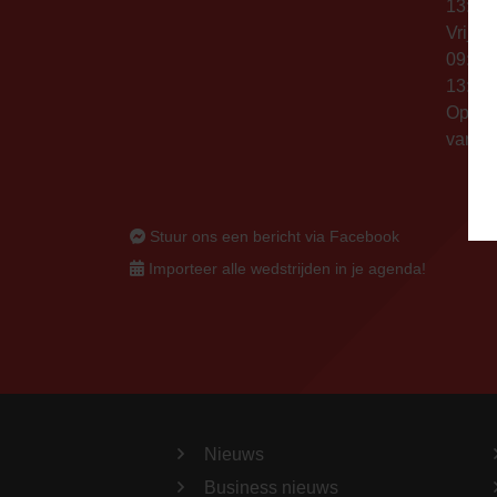
13:00 
Vrijda
09:00 
13:00 
Op thu
vanaf 
Stuur ons een bericht via Facebook
Importeer alle wedstrijden in je agenda!
Nieuws
Business nieuws