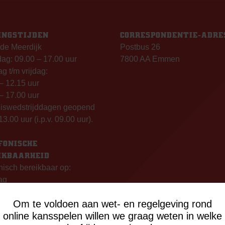
INGSTIJDEN
CORRESPONDENTIE-ADRE
de Meerdijk
Postbus 26
g: 09.00 – 17.00 uur
7800 AA Emmen
g t/m vrijdag:
– 12.15 uur
– 17.00 uur
uiswedstrijddagen geopend
13.00 uur (i.p.v. 09.00 uur).
FONISCHE
IKBAARHEID
nisch bereikbaar op:
ag
- 12:15 uur
Om te voldoen aan wet- en regelgeving rond
- 17:00 uur
online kansspelen willen we graag weten in welke
sdag