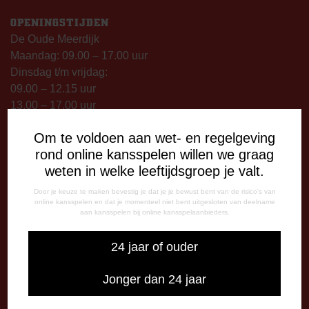
OPENINGSTIJDEN
De Oude Meerdijk
Maandag: 09.00 – 17.00 uur
Dinsdag t/m vrijdag:
09.00 – 12.15 uur
13.00 – 17.00 uur
Op thuiswedstrijddagen geopend vanaf 13.00 uur (i.p.v.
Om te voldoen aan wet- en regelgeving
09.00 uur).
rond online kansspelen willen we graag
weten in welke leeftijdsgroep je valt.
TELEFONISCHE BEREIKBAARHEID
Telefonisch bereikbaar op:
Door je keuze te maken bevestig je dat je je bewust bent van de risico's van
online kansspelen en dat je momenteel niet bent uitgesloten van deelname
Dinsdag
aan kansspelen bij online kansspelaanbieders.
09:00 - 12:15 uur
13:00 - 17:00 uur
24 jaar of ouder
Woensdag
13:00 - 17:00 uur
Jonger dan 24 jaar
Vrijdag
09:00 - 12:15 uur