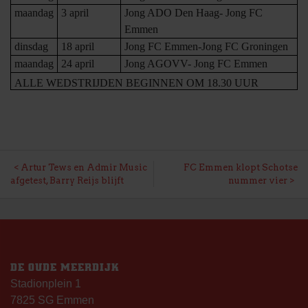
maandag
3 april
Jong ADO Den Haag- Jong FC
Emmen
dinsdag
18 april
Jong FC Emmen-Jong FC Groningen
maandag
24 april
Jong AGOVV- Jong FC Emmen
ALLE WEDSTRIJDEN BEGINNEN OM 18.30 UUR
BERICHT
Artur Tews en Admir Music
FC Emmen klopt Schotse
afgetest, Barry Reijs blijft
nummer vier
NAVIGATIE
DE OUDE MEERDIJK
Stadionplein 1
7825 SG Emmen