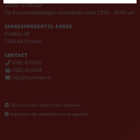
13:00 - 17:00 uur
Op thuiswedstrijddagen bereikbaar vanaf 13:00 - 20:00 uur
CORRESPONDENTIE-ADRES
Postbus 26
7800 AA Emmen
CONTACT
0591-670670
0591-621048
info@fcemmen.nl
Stuur ons een bericht via Facebook
Importeer alle wedstrijden in je agenda!