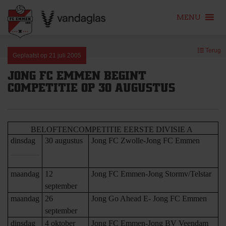
MENU
Skip
Terug
to
Geplaatst op
21 juli 2005
content
JONG FC EMMEN BEGINT
COMPETITIE OP 30 AUGUSTUS
BELOFTENCOMPETITIE EERSTE DIVISIE A
dinsdag
30 augustus
Jong FC Zwolle-Jong FC Emmen
maandag
12
Jong FC Emmen-Jong Stormv/Telstar
september
maandag
26
Jong Go Ahead E- Jong FC Emmen
september
dinsdag
4 oktober
Jong FC Emmen-Jong BV Veendam