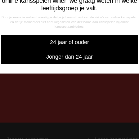
online kansspelen willen we graag weten in welke
sdag
leeftijdsgroep je valt.
- 17:00 uur
Door je keuze te maken bevestig je dat je je bewust bent van de risico's van online kansspelen
g
en dat je momenteel niet bent uitgesloten van deelname aan kansspelen bij online
kansspelaanbieders.
- 12:15 uur
- 17:00 uur
24 jaar of ouder
iswedstrijddagen bereikbaar
13:00 - 20:00 uur
Jonger dan 24 jaar