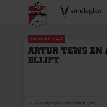
Skip
to
content
Geplaatst op
17 juli 2005
ARTUR TEWS EN A
BLIJFT
BERICHT
FC Groningen zet FC Emmen in de hoek