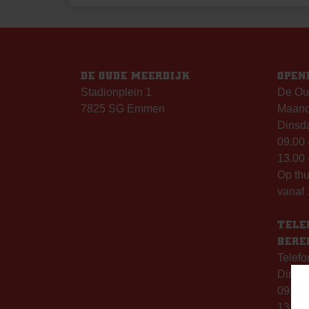
NAVIGATIE
DE OUDE MEERDIJK
OPEN
Stadionplein 1
De Ou
7825 SG Emmen
Maanda
Dinsda
09.00 
13.00 
Op th
vanaf 
TELE
BERE
Telefo
Dinsd
09:00 
13:00 