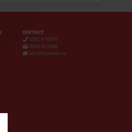
S
CONTACT
0591-670670
0591-621048
info@fcemmen.nl