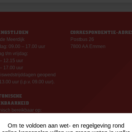
INGSTIJDEN
CORRESPONDENTIE-ADRE
de Meerdijk
Postbus 26
g: 09.00 – 17.00 uur
7800 AA Emmen
g t/m vrijdag:
– 12.15 uur
– 17.00 uur
uiswedstrijddagen geopend
13.00 uur (i.p.v. 09.00 uur).
FONISCHE
IKBAARHEID
nisch bereikbaar op:
ag
- 12:15 uur
Om te voldoen aan wet- en regelgeving rond
- 17:00 uur