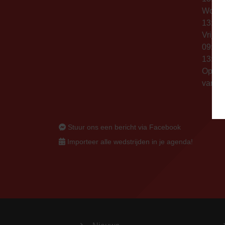
Woen
13:00 
Vrijda
09:00 
13:00 
Op thu
vanaf 
Stuur ons een bericht via Facebook
Importeer alle wedstrijden in je agenda!