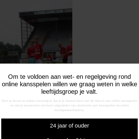
Om te voldoen aan wet- en regelgeving rond
online kansspelen willen we graag weten in welke
leeftijdsgroep je valt.
Door je keuze te maken bevestig je dat je je bewust bent van de risico's van online kansspelen
en dat je momenteel niet bent uitgesloten van deelname aan kansspelen bij online
kansspelaanbieders.
24 jaar of ouder