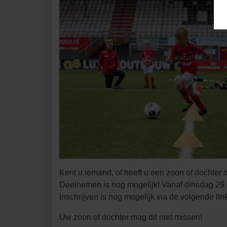
Kent u iemand, of heeft u een zoon of dochter
Deelnemen is nog mogelijk! Vanaf dinsdag 2
Inschrijven is nog mogelijk via de volgende lin
Uw zoon of dochter mag dit niet missen!