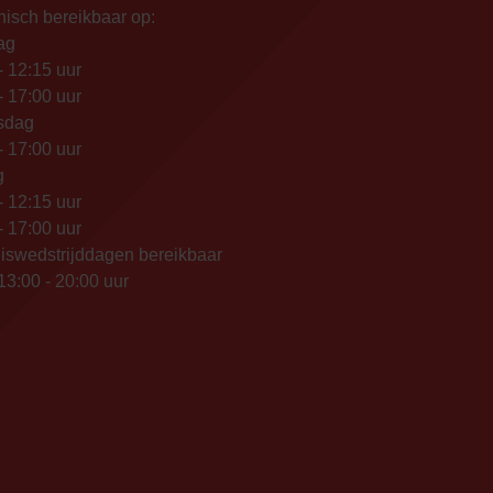
nisch bereikbaar op:
ag
- 12:15 uur
- 17:00 uur
sdag
- 17:00 uur
g
- 12:15 uur
- 17:00 uur
iswedstrijddagen bereikbaar
13:00 - 20:00 uur