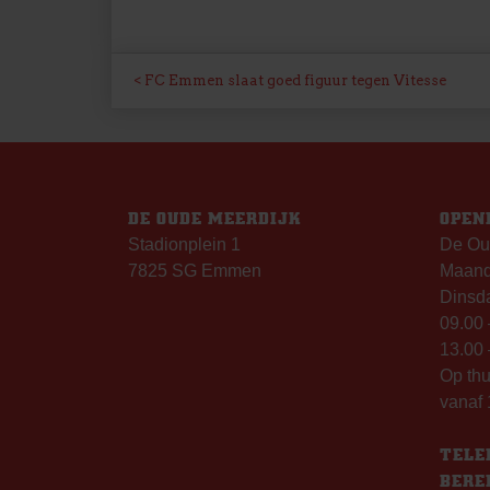
BERICHT
FC Emmen slaat goed figuur tegen Vitesse
NAVIGATIE
DE OUDE MEERDIJK
OPEN
Stadionplein 1
De Ou
7825 SG Emmen
Maanda
Dinsda
09.00 
13.00 
Op th
vanaf 
TELE
BERE