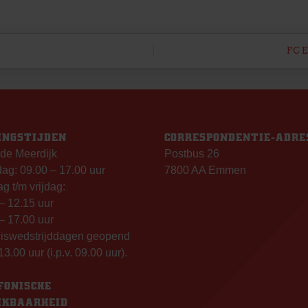
FC E
INGSTIJDEN
CORRESPONDENTIE-ADRE
de Meerdijk
Postbus 26
g: 09.00 – 17.00 uur
7800 AA Emmen
g t/m vrijdag:
– 12.15 uur
– 17.00 uur
uiswedstrijddagen geopend
13.00 uur (i.p.v. 09.00 uur).
FONISCHE
IKBAARHEID