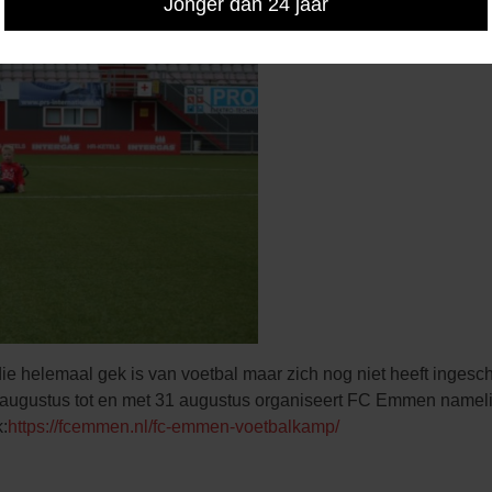
Jonger dan 24 jaar
 die helemaal gek is van voetbal maar zich nog niet heeft in
9 augustus tot en met 31 augustus organiseert FC Emmen nam
k:
https://fcemmen.nl/fc-emmen-voetbalkamp/