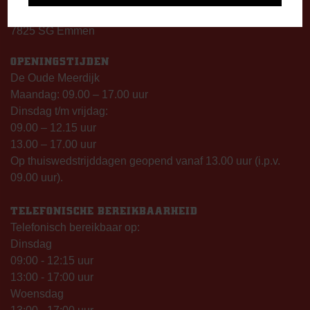
Stadionplein 1
7825 SG Emmen
OPENINGSTIJDEN
De Oude Meerdijk
Maandag: 09.00 – 17.00 uur
Dinsdag t/m vrijdag:
09.00 – 12.15 uur
13.00 – 17.00 uur
Op thuiswedstrijddagen geopend vanaf 13.00 uur (i.p.v.
09.00 uur).
TELEFONISCHE BEREIKBAARHEID
Telefonisch bereikbaar op:
Dinsdag
09:00 - 12:15 uur
13:00 - 17:00 uur
Woensdag