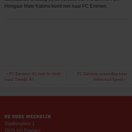
Hongaar Mate Katona komt niet naar FC Emmen.
BERICHT
FC Emmen A1 veel te sterk
FC Emmen maandag naar
voor Twedo A1
Helmond Sport
NAVIGATIE
DE OUDE MEERDIJK
Stadionplein 1
7825 SG Emmen