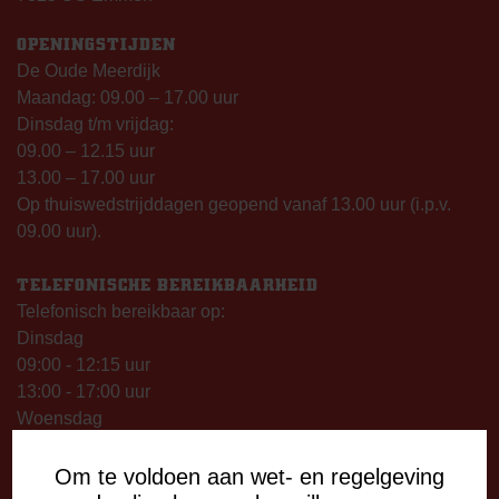
OPENINGSTIJDEN
De Oude Meerdijk
Maandag: 09.00 – 17.00 uur
Dinsdag t/m vrijdag:
09.00 – 12.15 uur
13.00 – 17.00 uur
Op thuiswedstrijddagen geopend vanaf 13.00 uur (i.p.v.
09.00 uur).
TELEFONISCHE BEREIKBAARHEID
Telefonisch bereikbaar op:
Dinsdag
09:00 - 12:15 uur
13:00 - 17:00 uur
Woensdag
13:00 - 17:00 uur
Vrijdag
Om te voldoen aan wet- en regelgeving
09:00 - 12:15 uur