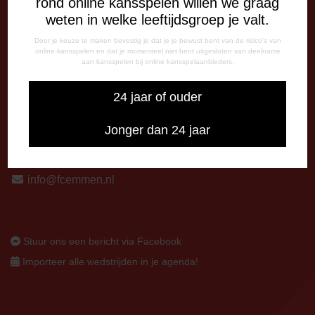
rond online kansspelen willen we graag
13:00 - 17:00 uur
weten in welke leeftijdsgroep je valt.
Op thuiswedstrijddagen bereikbaar vanaf 13:00 - 20:00 uur
Door je keuze te maken bevestig je dat je je bewust bent van de risico's van
online kansspelen en dat je momenteel niet bent uitgesloten van deelname
aan kansspelen bij online kansspelaanbieders.
CORRESPONDENTIE-ADRES
Postbus 26
24 jaar of ouder
7800 AA Emmen
CONTACT
Jonger dan 24 jaar
0591-670670
0591-621048
info@fcemmen.nl
Stuur ons een bericht via Facebook
Importeer alle wedstrijden in je agenda!