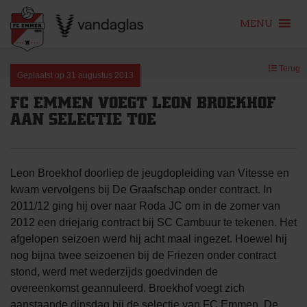
MENU
Skip
Terug
to
Geplaatst op
31 augustus 2013
content
FC EMMEN VOEGT LEON BROEKHOF
AAN SELECTIE TOE
Leon Broekhof doorliep de jeugdopleiding van Vitesse en
kwam vervolgens bij De Graafschap onder contract. In
2011/12 ging hij over naar Roda JC om in de zomer van
2012 een driejarig contract bij SC Cambuur te tekenen. Het
afgelopen seizoen werd hij acht maal ingezet. Hoewel hij
nog bijna twee seizoenen bij de Friezen onder contract
stond, werd met wederzijds goedvinden de
overeenkomst geannuleerd. Broekhof voegt zich
aanstaande dinsdag bij de selectie van FC Emmen. De