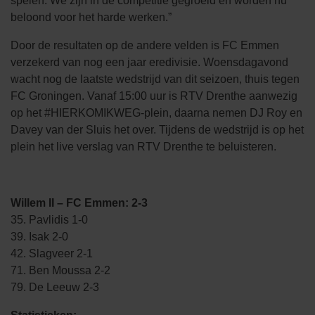
spelen. We zijn in de competitie gegroeid en worden nu
beloond voor het harde werken.”
Door de resultaten op de andere velden is FC Emmen
verzekerd van nog een jaar eredivisie. Woensdagavond
wacht nog de laatste wedstrijd van dit seizoen, thuis tegen
FC Groningen. Vanaf 15:00 uur is RTV Drenthe aanwezig
op het #HIERKOMIKWEG-plein, daarna nemen DJ Roy en
Davey van der Sluis het over. Tijdens de wedstrijd is op het
plein het live verslag van RTV Drenthe te beluisteren.
Willem II – FC Emmen: 2-3
35. Pavlidis 1-0
39. Isak 2-0
42. Slagveer 2-1
71. Ben Moussa 2-2
79. De Leeuw 2-3