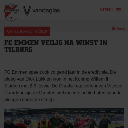
MENU
Skip
Terug
to
Geplaatst op
12 mei 2019
content
FC EMMEN VEILIG NA WINST IN
TILBURG
FC Emmen speelt ook volgend jaar in de eredivisie. De
ploeg van Dick Lukkien won in het Koning Willem II
Stadion met 2-3, terwijl De Graafschap verloor van Vitesse.
Daardoor zijn de Drenten niet meer te achterhalen voor de
ploegen onder de streep.