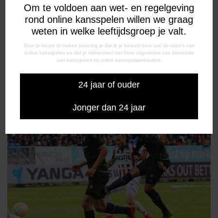
Om te voldoen aan wet- en regelgeving
rond online kansspelen willen we graag
weten in welke leeftijdsgroep je valt.
Door je keuze te maken bevestig je dat je je bewust bent van de risico's van
online kansspelen en dat je momenteel niet bent uitgesloten van deelname
aan kansspelen bij online kansspelaanbieders.
24 jaar of ouder
Jonger dan 24 jaar