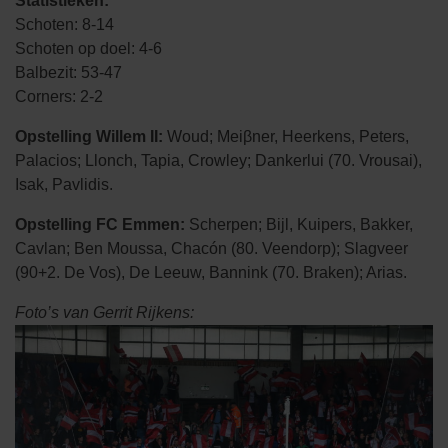
Statistieken:
Schoten: 8-14
Schoten op doel: 4-6
Balbezit: 53-47
Corners: 2-2
Opstelling Willem II:
Woud; Meiβner, Heerkens, Peters,
Palacios; Llonch, Tapia, Crowley; Dankerlui (70. Vrousai),
Isak, Pavlidis.
Opstelling FC Emmen:
Scherpen; Bijl, Kuipers, Bakker,
Cavlan; Ben Moussa, Chacón (80. Veendorp); Slagveer
(90+2. De Vos), De Leeuw, Bannink (70. Braken); Arias.
Foto’s van Gerrit Rijkens: