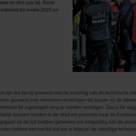
wee en drie jaar bij. René
enkomst tot medio 2020 en
erst zijn we bezig geweest met de invulling van de technische st
kken gevoerd over éénieders ervaringen tot dusver en de ideeë
emeend de ingeslagen weg te moeten vervolgen. Dat is de weg w
rukkelijk kunnen melden in de strijd om promotie naar de Eredivis
jn gegaan en de tijd hebben genomen om zorgvuldig aan de puzz
onder content met het feit dat we in februari de voltallige techn