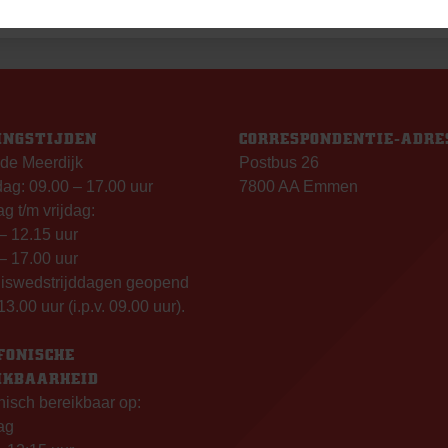
INGSTIJDEN
CORRESPONDENTIE-ADRE
de Meerdijk
Postbus 26
g: 09.00 – 17.00 uur
7800 AA Emmen
g t/m vrijdag:
– 12.15 uur
– 17.00 uur
uiswedstrijddagen geopend
13.00 uur (i.p.v. 09.00 uur).
FONISCHE
IKBAARHEID
nisch bereikbaar op:
ag