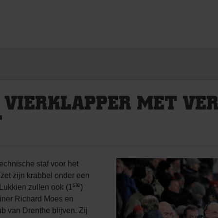
 VIERKLAPPER MET VE
F
chnische staf voor het
zet zijn krabbel onder een
ste
Lukkien zullen ook (1
)
ainer Richard Moes en
ub van Drenthe blijven. Zij