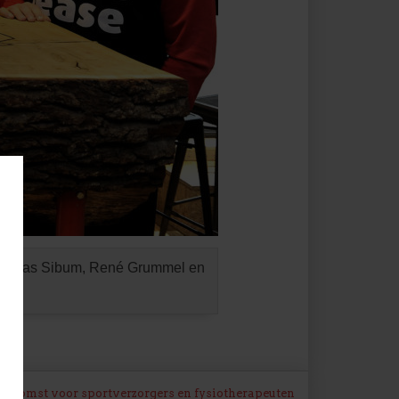
ien, Bas Sibum, René Grummel en
enkomst voor sportverzorgers en fysiotherapeuten