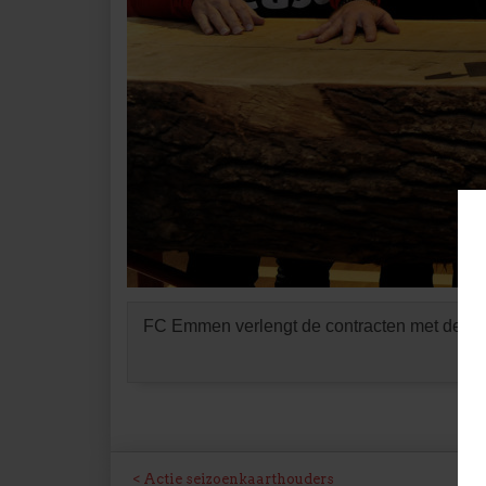
FC Emmen verlengt de contracten met de tra
Actie seizoenkaarthouders