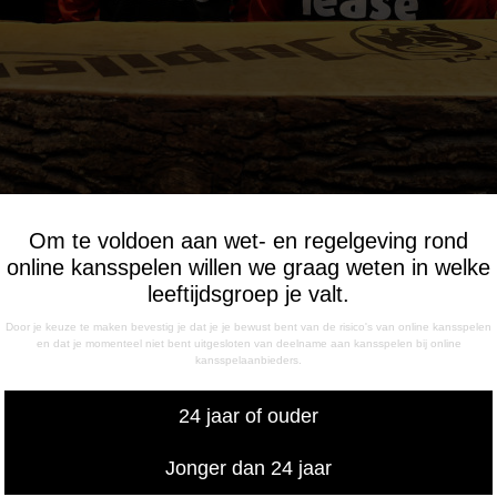
Om te voldoen aan wet- en regelgeving rond
online kansspelen willen we graag weten in welke
leeftijdsgroep je valt.
Door je keuze te maken bevestig je dat je je bewust bent van de risico's van online kansspelen
inersstaf. Van links naar rechts: Casper Goedkoop, Dick Lukk
en dat je momenteel niet bent uitgesloten van deelname aan kansspelen bij online
Richard Moes. Foto: Jan Kanning
kansspelaanbieders.
24 jaar of ouder
Jonger dan 24 jaar
Uitnodiging Drents Verbond bije