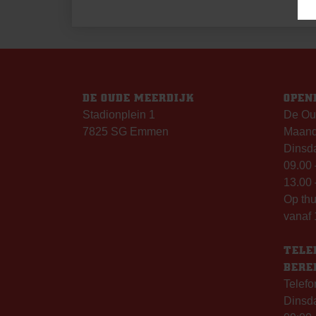
BERICHT
NAVIGATIE
DE OUDE MEERDIJK
OPEN
Stadionplein 1
De Ou
7825 SG Emmen
Maanda
Dinsda
09.00 
13.00 
Op th
vanaf 
TELE
BERE
Telefo
Dinsd