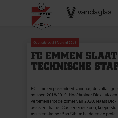
Skip
to
content
Geplaatst op
28 februari 2018
FC EMMEN SLAAT
TECHNISCHE STA
FC Emmen presenteert vandaag de voltallige te
seizoen 2018/2019. Hoofdtrainer Dick Lukkien 
verbintenis tot de zomer van 2020. Naast Dick 
assistent-trainer Casper Goedkoop, keeperstr
assistent-trainer Bas Sibum bij de enige profcl