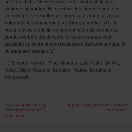
heeft me de laatste weken ook verrast omdat hij veel
sterker is geworden. Hij moet wel functioneel spelen en
zich niet per se te willen profileren zoals vorig seizoen in
Volendam toen hij onnodig rood kreeg. Verder is het te
hopen dat we eindelijk rendement halen uit het meestal
goede voorbereidende werk. Er wordt daaraan veel
aandacht op de trainingen besteed en dat komt er hopelijk
nu eens een keertje uit.”
FC Emmen; Van der Vlag: Almeida, Luis Pedro, De Wit,
Metaj, Olijve, Rozema, Bannink, Resida, Bergkamp,
Almubaraki.
BERICHT
FC Emmen naar op
Jupiler League lanceert nieuwe
periodetitel azend FC
website
NAVIGATIE
Volendam