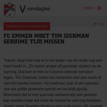
MENU
Skip
Terug
to
Geplaatst op
21 november 2013
content
FC EMMEN MOET TIM SIEKMAN
GERUIME TIJD MISSEN
Trainer Joop Gall had er in het begin van de week nog een
hard hoofd in. ,,Er waren amper elf gezonde spelers op de
training. Dat kom je met zo’n dunne selectie een keer
tegen. Tim Siekman zullen we misschien wel een week of
vier/vijf moeten missen. Hij heeft een jaar of vier geleden
ook dat zelfde probleem gehad en het blijft pijnlijk.
Misschien dat er met speciaal verband iets aan gedaan
kan worden maar dat moet de medische staf nog bekijken.
Verder staat Quenten Martinus niet in de basis. Hij speelde