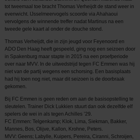
tot tweemaal toe bracht Thomas Verheijdt de stand weer in
evenwicht. IJsselmeervogels scoorde via Ahahaoui
vervolgens de winnende treffer nadat Martinus na een
tweede gele kaart al onder de douche stond.
Thomas Verheijdt, die in zijn jeugd voor Feyenoord en
ADO Den Haag heeft gespeeld, ging nog een seizoen door
in Spakenburg maar stapte in 2015 na een proefperiode
over naar MVV. In de uitwedstrijd tegen FC Emmen was hij
niet van de partij wegens een schorsing. Een basisplaats
had hij toen nog niet, maar dit seizoen is de doorbraak
gekomen.
Bij FC Emmen is geen reden om aan de basisopstelling te
sleutelen. Trainer Dick Lukkien stuurt dan ook dezelfde elf
spelers de wei in als tegen Achilles ’29.
FC Emmen: Telgenkamp; Klok, Lima, Siekman, Bakker,
Mannes, Bos, Olijve, Kallon, Krohne, Peters.
MVV: Geens; Labylle, Kuipers, Pereira, Ciranni, Schroijen,