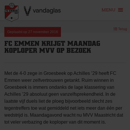
MENU
Skip
Terug
to
Geplaatst op
27 november 2016
content
FC EMMEN KRIJGT MAANDAG
KOPLOPER MVV OP BEZOEK
Met de 4-0 zege in Groesbeek op Achilles ’29 heeft FC
Emmen weer zelfvertrouwen getankt. Ruim winnen in
Groesbeek is immers ondanks de lage klassering van
Achilles ’29 absoluut geen vanzelfsprekendheid. In de
laatste vijf duels liet de ploeg bijvoorbeeld slecht zes
tegentreffers toe wat gemiddeld net iets meer dan één per
wedstrijd is. Maandagavond wacht nu MVV Maastricht dat
tot veler verbazing de koploper van dit moment is.