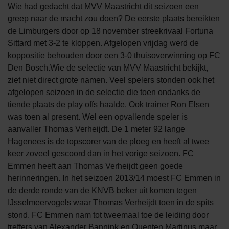
Wie had gedacht dat MVV Maastricht dit seizoen een
greep naar de macht zou doen? De eerste plaats bereikten
de Limburgers door op 18 november streekrivaal Fortuna
Sittard met 3-2 te kloppen. Afgelopen vrijdag werd de
koppositie behouden door een 3-0 thuisoverwinning op FC
Den Bosch.Wie de selectie van MVV Maastricht bekijkt,
ziet niet direct grote namen. Veel spelers stonden ook het
afgelopen seizoen in de selectie die toen ondanks de
tiende plaats de play offs haalde. Ook trainer Ron Elsen
was toen al present. Wel een opvallende speler is
aanvaller Thomas Verheijdt. De 1 meter 92 lange
Hagenees is de topscorer van de ploeg en heeft al twee
keer zoveel gescoord dan in het vorige seizoen. FC
Emmen heeft aan Thomas Verheijdt geen goede
herinneringen. In het seizoen 2013/14 moest FC Emmen in
de derde ronde van de KNVB beker uit komen tegen
IJsselmeervogels waar Thomas Verheijdt toen in de spits
stond. FC Emmen nam tot tweemaal toe de leiding door
treffers van Alexander Bannink en Quenten Martinus maar