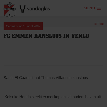
MENU
Skip
Terug
to
Geplaatst op
18 april 2009
content
FC EMMEN KANSLOOS IN VENLO
Samir El Gaaouri laat Thomas Villadsen kansloos
Keisuke Honda steekt er met kop en schouders boven uit.