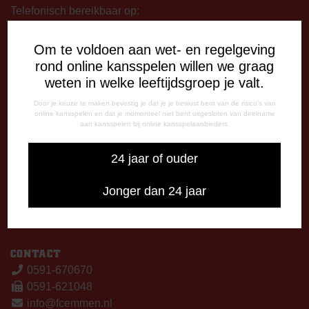
Telefonisch bereikbaar op:
Dinsdag
09:00 - 12:15 uur
Om te voldoen aan wet- en regelgeving
13:00 - 17:00 uur
rond online kansspelen willen we graag
Woensdag
weten in welke leeftijdsgroep je valt.
13:00 - 17:00 uur
Door je keuze te maken bevestig je dat je je bewust bent van de risico's van
Vrijdag
online kansspelen en dat je momenteel niet bent uitgesloten van deelname
aan kansspelen bij online kansspelaanbieders.
09:00 - 12:15 uur
13:00 - 17:00 uur
24 jaar of ouder
Op thuiswedstrijddagen bereikbaar vanaf 13:00 - 20:00 uur
CORRESPONDENTIE-ADRES
Jonger dan 24 jaar
Postbus 26
7800 AA Emmen
CONTACT
0591-670670
0591-621048
info@fcemmen.nl