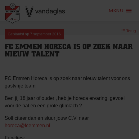
MENU
Skip
Terug
to
Geplaatst op
7 september 2016
content
FC EMMEN HORECA IS OP ZOEK NAAR
NIEUW TALENT
FC Emmen Horeca is op zoek naar nieuw talent voor ons
gastvrije team!
Ben jij 18 jaar of ouder , heb je horeca ervaring, gevoel
voor de bal en een grote glimlach ?
Solliciteer dan en stuur jouw C.V. naar
horeca@fcemmen.nl
Functies;