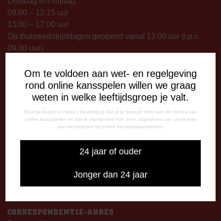
Dinsdag t/m vrijdag:
09.00 – 12.15 uur
13.00 – 17.00 uur
Op thuiswedstrijddagen geopend vanaf 13.00 uur (i.p.v.
09.00 uur).
TELEFONISCHE BEREIKBAARHEID
Om te voldoen aan wet- en regelgeving
Telefonisch bereikbaar op:
rond online kansspelen willen we graag
Dinsdag
weten in welke leeftijdsgroep je valt.
09:00 - 12:15 uur
Door je keuze te maken bevestig je dat je je bewust bent van de risico's van
13:00 - 17:00 uur
online kansspelen en dat je momenteel niet bent uitgesloten van deelname
aan kansspelen bij online kansspelaanbieders.
Woensdag
13:00 - 17:00 uur
24 jaar of ouder
Vrijdag
09:00 - 12:15 uur
Jonger dan 24 jaar
13:00 - 17:00 uur
Op thuiswedstrijddagen bereikbaar vanaf 13:00 - 20:00 uur
CORRESPONDENTIE-ADRES