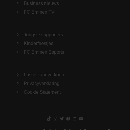
Business nieuws
FC Emmen TV
Jongste supporters
Kinderfeestjes
FC Emmen Esports
Losse kaartverkoop
Privacyverklaring
Cookie Statement
TikTok
Instagram
Twitter
Facebook
LinkedIn
YouTube