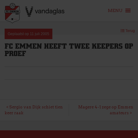
MENU
Skip
Terug
to
Geplaatst op
11 juli 2005
content
FC EMMEN HEEFT TWEE KEEPERS OP
PROEF
BERICHT
Sergio van Dijk schiet tien
Magere 4-1 zege op Emmen
keer raak
amateurs
NAVIGATIE