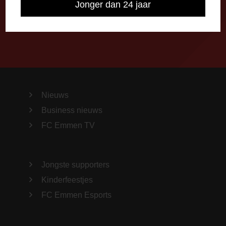
Jonger dan 24 jaar
Importeer alle wedstrijden in je agenda!
Nieuws
Business nieuws
FC Emmen TV
Jongste supporters
Kinderfeestjes
FC Emmen Esports