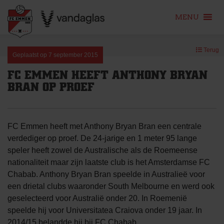
MENU
Skip
Terug
to
Geplaatst op
7 september 2015
content
FC EMMEN HEEFT ANTHONY BRYAN
BRAN OP PROEF
FC Emmen heeft met Anthony Bryan Bran een centrale
verdediger op proef. De 24-jarige en 1 meter 95 lange
speler heeft zowel de Australische als de Roemeense
nationaliteit maar zijn laatste club is het Amsterdamse FC
Chabab. Anthony Bryan Bran speelde in Australieë voor
een drietal clubs waaronder South Melbourne en werd ook
geselecteerd voor Australië onder 20. In Roemenië
speelde hij voor Universitatea Craiova onder 19 jaar. In
2014/15 belandde hij bij FC Chabab.