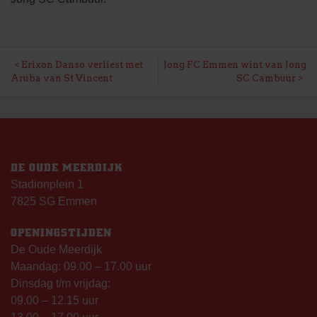
BERICHT
Erixon Danso verliest met
Jong FC Emmen wint van Jong
Aruba van St Vincent
SC Cambuur
NAVIGATIE
DE OUDE MEERDIJK
Stadionplein 1
7825 SG Emmen
OPENINGSTIJDEN
De Oude Meerdijk
Maandag: 09.00 – 17.00 uur
Dinsdag t/m vrijdag:
09.00 – 12.15 uur