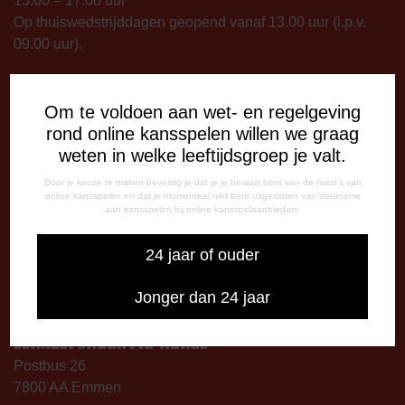
13.00 – 17.00 uur
Op thuiswedstrijddagen geopend vanaf 13.00 uur (i.p.v.
09.00 uur).
TELEFONISCHE BEREIKBAARHEID
Telefonisch bereikbaar op:
Om te voldoen aan wet- en regelgeving
Dinsdag
rond online kansspelen willen we graag
09:00 - 12:15 uur
weten in welke leeftijdsgroep je valt.
13:00 - 17:00 uur
Door je keuze te maken bevestig je dat je je bewust bent van de risico's van
Woensdag
online kansspelen en dat je momenteel niet bent uitgesloten van deelname
aan kansspelen bij online kansspelaanbieders.
13:00 - 17:00 uur
Vrijdag
24 jaar of ouder
09:00 - 12:15 uur
13:00 - 17:00 uur
Jonger dan 24 jaar
Op thuiswedstrijddagen bereikbaar vanaf 13:00 - 20:00 uur
CORRESPONDENTIE-ADRES
Postbus 26
7800 AA Emmen