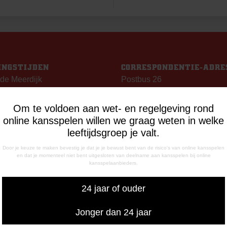
INGSTIJDEN
CORRESPONDENTIE-ADRE
de Meerdijk
Postbus 26
g: 09.00 – 17.00 uur
7800 AA Emmen
g t/m vrijdag:
Om te voldoen aan wet- en regelgeving rond
– 12.15 uur
online kansspelen willen we graag weten in welke
– 17.00 uur
leeftijdsgroep je valt.
uiswedstrijddagen geopend
Door je keuze te maken bevestig je dat je je bewust bent van de risico's van online kansspelen
13.00 uur (i.p.v. 09.00 uur).
en dat je momenteel niet bent uitgesloten van deelname aan kansspelen bij online
kansspelaanbieders.
FONISCHE
24 jaar of ouder
IKBAARHEID
nisch bereikbaar op:
Jonger dan 24 jaar
ag
- 12:15 uur