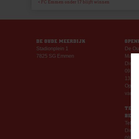
BERICHT
FC Emmen onder 17 blijft winnen
NAVIGATIE
DE OUDE MEERDIJK
OPEN
Stadionplein 1
De Ou
7825 SG Emmen
Maanda
Dinsda
09.00 
13.00 
Op th
vanaf 
TELE
BERE
Telefo
Dinsd
09:00 