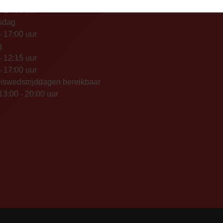
- 17:00 uur
sdag
- 17:00 uur
g
- 12:15 uur
- 17:00 uur
iswedstrijddagen bereikbaar
13:00 - 20:00 uur