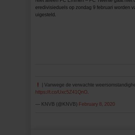
Niet alleen FC Emmen – FC Twente gaat niet d
eredivisieduels op zondag 9 februari worden 
uigesteld.
| Vanwege de verwachte weersomstandighede
https://t.co/Uxc5Z41QnO
.
— KNVB (@KNVB)
February 8, 2020