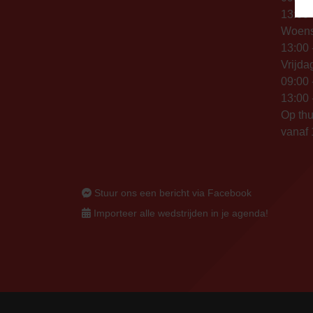
13:00 
Woen
13:00 
Vrijda
09:00 
13:00 
Op thu
vanaf 
Stuur ons een bericht via Facebook
Importeer alle wedstrijden in je agenda!