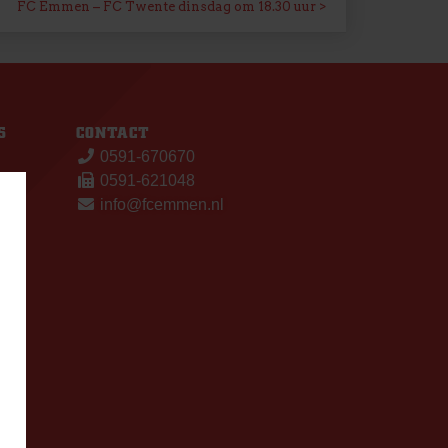
FC Emmen – FC Twente dinsdag om 18.30 uur
S
CONTACT
0591-670670
0591-621048
info@fcemmen.nl