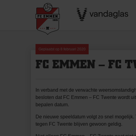
Skip
to
content
Geplaatst op
8 februari 2020
FC EMMEN – FC 
In verband met de verwachte weersomstandig
besloten dat FC Emmen – FC Twente wordt uitg
bepalen datum.
De nieuwe speeldatum volgt zo snel mogelijk. 
tegen FC Twente blijven gewoon geldig.