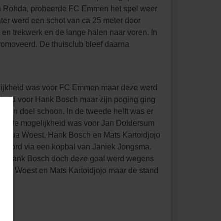
van Rohda, probeerde FC Emmen het spel weer
later werd een schot van ca 25 meter door
 en trekwerk en de lange halen naar voren. In
romoveerd. De thuisclub bleef daarna
gelijkheid was voor FC Emmen maar deze werd
jkheid voor Hank Bosch maar zijn poging ging
 zijn doel schoon. In de tweede helft was er
 eerste mogelijkheid was voor Jan Doldersum
oshua Woest, Hank Bosch en Mats Kartoidjojo
escoord via een kopbal van Janiek Jongsma.
 op Hank Bosch doch deze goal werd wegens
hua Woest en Mats Kartoidjojo maar de stand