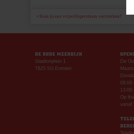
BERICHT
Kom jij ons vrijwilligersteam versterken?
NAVIGATIE
DE OUDE MEERDIJK
OPEN
Stadionplein 1
De Ou
7825 SG Emmen
Maanda
Dinsda
09.00 
13.00 
Op th
vanaf 
TELE
BERE
Telefo