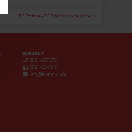
FC Emmen – FC Twente gaat niet door
S
CONTACT
0591-670670
0591-621048
info@fcemmen.nl