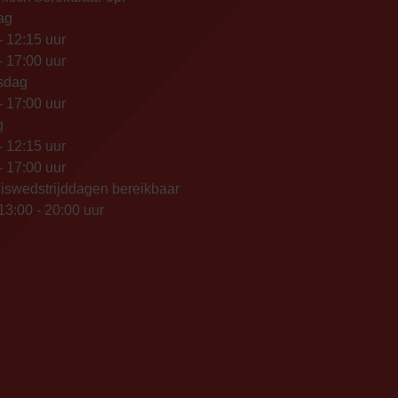
ag
- 12:15 uur
- 17:00 uur
sdag
- 17:00 uur
g
- 12:15 uur
- 17:00 uur
iswedstrijddagen bereikbaar
13:00 - 20:00 uur