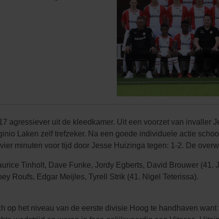
gressiever uit de kleedkamer. Uit een voorzet van invaller J
ginio Laken zelf trefzeker. Na een goede individuele actie schoot
vier minuten voor tijd door Jesse Huizinga tegen: 1-2. De over
rice Tinholt, Dave Funke, Jordy Egberts, David Brouwer (41. J
y Roufs, Edgar Meijles, Tyrell Strik (41. Nigel Teterissa).
 op het niveau van de eerste divisie Hoog te handhaven want t