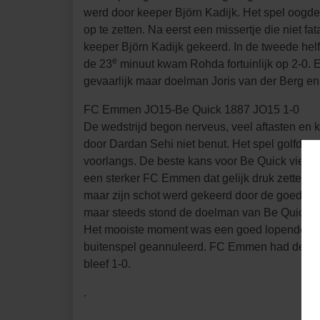
werd door keeper Björn Kadijk. Het spel oogd
op te zetten. Na eerst een missertje die niet 
keeper Björn Kadijk gekeerd. In de tweede hel
e
de 23
minuut kwam Rohda fortuinlijk op 2-0. 
gevaarlijk maar doelman Joris van der Berg en
FC Emmen JO15-Be Quick 1887 JO15 1-0
De wedstrijd begon nerveus, veel aftasten en
door Dardan Sehi niet benut. Het spel golfde 
voorlangs. De beste kans voor Be Quick viel ne
een sterker FC Emmen dat gelijk druk zette e
maar zijn schot werd gekeerd door de goed s
maar steeds stond de doelman van Be Quick su
Het mooiste moment was een goed lopende aa
buitenspel geannuleerd. FC Emmen had de voo
bleef 1-0.
.