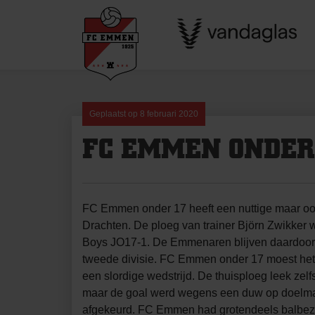
Skip
to
content
Geplaatst op
8 februari 2020
FC EMMEN ONDER
FC Emmen onder 17 heeft een nuttige maar o
Drachten. De ploeg van trainer Björn Zwikker 
Boys JO17-1. De Emmenaren blijven daardoor 
tweede divisie. FC Emmen onder 17 moest he
een slordige wedstrijd. De thuisploeg leek zelf
maar de goal werd wegens een duw op doelma
afgekeurd. FC Emmen had grotendeels balbezit