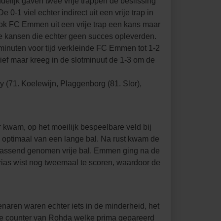
delijk gaven twee vrije trappen de beslissing
-1 viel echter indirect uit een vrije trap in
 ook FC Emmen uit een vrije trap een kans maar
ee kansen die echter geen succes opleverden.
 minuten voor tijd verkleinde FC Emmen tot 1-2
ief maar kreeg in de slotminuut de 1-3 om de
 (71. Koelewijn, Plaggenborg (81. Slor),
kwam, op het moeilijk bespeelbare veld bij
e optimaal van een lange bal. Na rust kwam de
errassend genomen vrije bal. Emmen ging na de
rias wist nog tweemaal te scoren, waardoor de
ren waren echter iets in de minderheid, het
ste counter van Rohda welke prima gepareerd