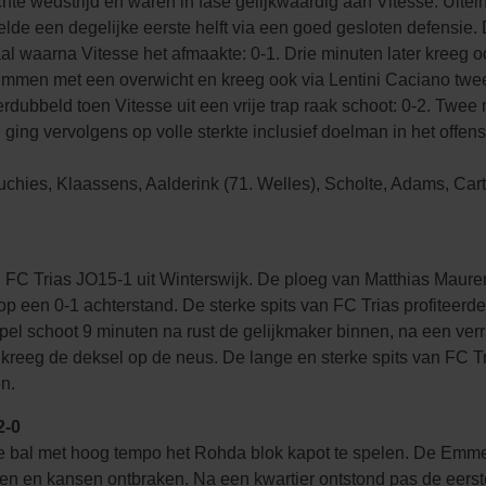
e wedstrijd en waren in fase gelijkwaardig aan Vitesse. Uitein
 een degelijke eerste helft via een goed gesloten defensie. De 0
aal waarna Vitesse het afmaakte: 0-1. Drie minuten later kreeg
C Emmen met een overwicht en kreeg ook via Lentini Caciano tw
rdubbeld toen Vitesse uit een vrije trap raak schoot: 0-2. Twee
ing vervolgens op volle sterkte inclusief doelman in het offens
es, Klaassens, Aalderink (71. Welles), Scholte, Adams, Carty
C Trias JO15-1 uit Winterswijk. De ploeg van Matthias Maurer 
 een 0-1 achterstand. De sterke spits van FC Trias profiteerd
apel schoot 9 minuten na rust de gelijkmaker binnen, na een v
kreeg de deksel op de neus. De lange en sterke spits van FC T
n.
2-0
bal met hoog tempo het Rohda blok kapot te spelen. De Emmena
llen en kansen ontbraken. Na een kwartier ontstond pas de eer