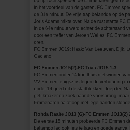
op rij. Toch speelden de Emmenaren geen slecht
in het voordeel van de gasten. FC Emmen speelde
de 31e minuut. De vrije trap belandde op de p
Joris Adams mikte over. Na de rust startte F
In de 64e minuut werd echter de achterstand ve
door een treffer van Jeroen Welles. FC Emmen g
oren.
FC Emmen JO19: Haak; Van Leeuwen, Dijk, Luchi
Caciano.
FC Emmen JO15(2)-FC Trias JO15 1-3
FC Emmen onder 14 kon thuis niet winnen van F
VV Emmen, enigszins tegen de verhouding in op
onder 14 goed uit de startblokken. Joep ten N
gelijkmaker op zoek naar de voorsprong, maar 
Emmenaren na afloop met lege handen stonde
Rohda Raalte JO13 (G)-FC Emmen JO13(2) 
De eerste 15 minuten probeerde FC Emmen de 
baltempo lag ook iets te laag en goede aanva