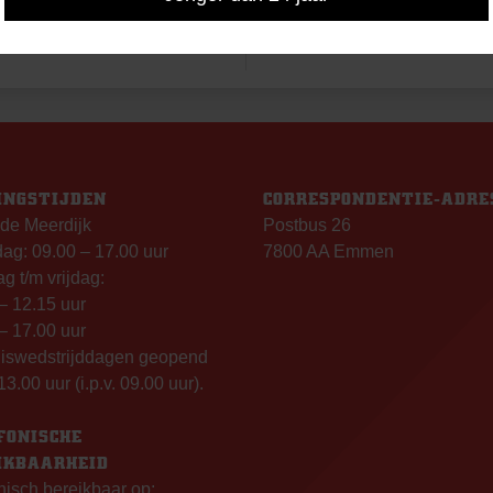
INGSTIJDEN
CORRESPONDENTIE-ADRE
de Meerdijk
Postbus 26
g: 09.00 – 17.00 uur
7800 AA Emmen
g t/m vrijdag:
– 12.15 uur
– 17.00 uur
uiswedstrijddagen geopend
13.00 uur (i.p.v. 09.00 uur).
FONISCHE
IKBAARHEID
nisch bereikbaar op: