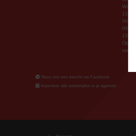
Woen
13:00 
Vrijda
09:00 
13:00 
Op thu
vanaf 
Stuur ons een bericht via Facebook
Importeer alle wedstrijden in je agenda!