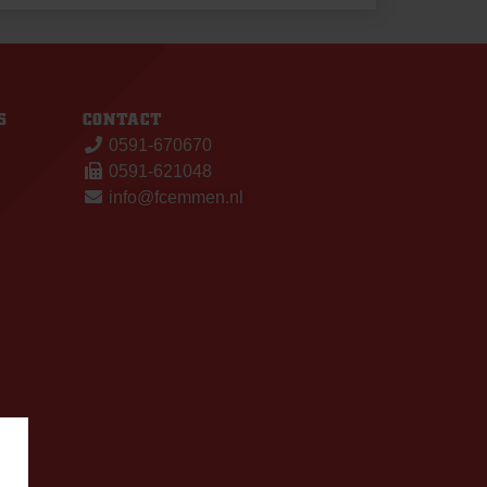
S
CONTACT
0591-670670
0591-621048
info@fcemmen.nl