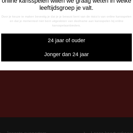
online kansspelen willen we graag weten in welke
sdag
leeftijdsgroep je valt.
- 17:00 uur
Door je keuze te maken bevestig je dat je je bewust bent van de risico's van online kansspelen
g
en dat je momenteel niet bent uitgesloten van deelname aan kansspelen bij online
kansspelaanbieders.
- 12:15 uur
- 17:00 uur
24 jaar of ouder
iswedstrijddagen bereikbaar
13:00 - 20:00 uur
Jonger dan 24 jaar