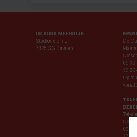
NAVIGATIE
DE OUDE MEERDIJK
OPEN
Stadionplein 1
De Ou
7825 SG Emmen
Maanda
Dinsda
09.00 
13.00 
Op th
vanaf 
TELE
BERE
Telefo
Dinsd
09:00 
13:00 