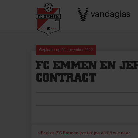
Skip
to
content
Geplaatst op
29 november 2012
FC EMMEN EN JEF
CONTRACT
BERICHT
Eagles-FC Emmen kent bijna altijd winnaar