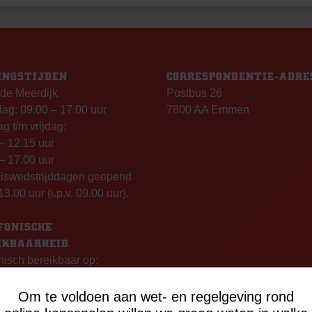
INGSTIJDEN
CORRESPONDENTIE-ADRE
de Meerdijk
Postbus 26
g: 09.00 – 17.00 uur
7800 AA Emmen
g t/m vrijdag:
– 12.15 uur
– 17.00 uur
uiswedstrijddagen geopend
13.00 uur (i.p.v. 09.00 uur).
FONISCHE
IKBAARHEID
nisch bereikbaar op:
ag
- 12:15 uur
Om te voldoen aan wet- en regelgeving rond
- 17:00 uur