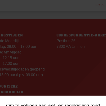
FC Emm
INGSTIJDEN
CORRESPONDENTIE-ADRE
de Meerdijk
Postbus 26
g: 09.00 – 17.00 uur
7800 AA Emmen
g t/m vrijdag:
– 12.15 uur
– 17.00 uur
uiswedstrijddagen geopend
13.00 uur (i.p.v. 09.00 uur).
FONISCHE
IKBAARHEID
nisch bereikbaar op:
ag
Om te voldoen aan wet- en regelgeving rond