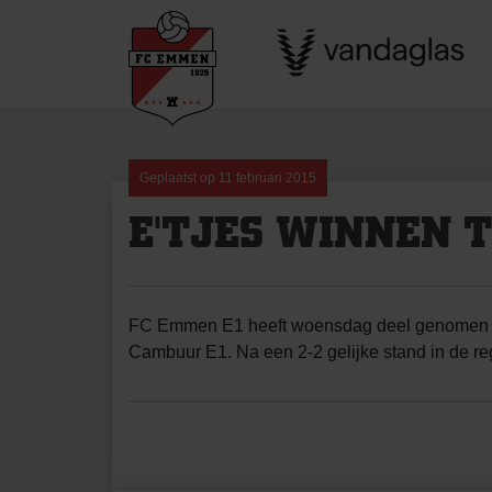
Skip
to
content
Geplaatst op
11 februari 2015
E'TJES WINNEN 
FC Emmen E1 heeft woensdag deel genomen aan
Cambuur E1. Na een 2-2 gelijke stand in de r