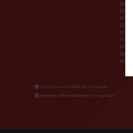
09:00 
13:00 
Woen
13:00 
Vrijda
09:00 
13:00 
Op thu
vanaf 
Stuur ons een bericht via Facebook
Importeer alle wedstrijden in je agenda!