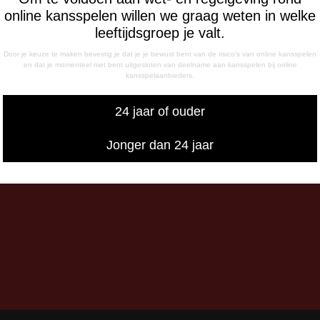
- 12:15 uur
online kansspelen willen we graag weten in welke
- 17:00 uur
leeftijdsgroep je valt.
sdag
Door je keuze te maken bevestig je dat je je bewust bent van de risico's van online kansspelen
- 17:00 uur
en dat je momenteel niet bent uitgesloten van deelname aan kansspelen bij online
kansspelaanbieders.
g
- 12:15 uur
24 jaar of ouder
- 17:00 uur
iswedstrijddagen bereikbaar
Jonger dan 24 jaar
13:00 - 20:00 uur