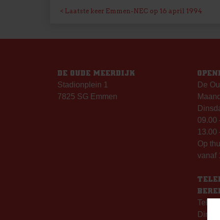
BERICHT
Laatste keer Emmen-NEC op 16 april 1994
NAVIGATIE
DE OUDE MEERDIJK
OPEN
Stadionplein 1
De Ou
7825 SG Emmen
Maanda
Dinsda
09.00 
13.00 
Op th
vanaf 
TELE
BERE
Telefo
Dinsd