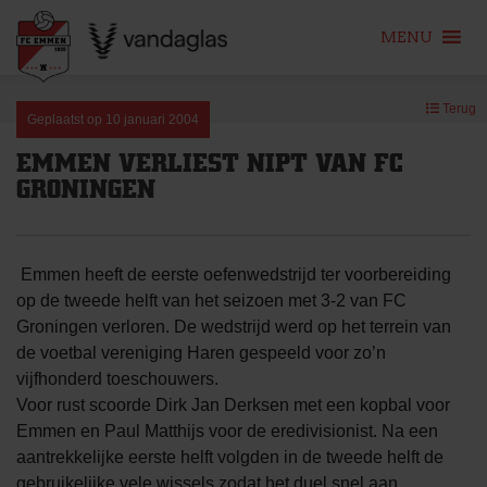
MENU
Skip
Terug
to
Geplaatst op
10 januari 2004
content
EMMEN VERLIEST NIPT VAN FC
GRONINGEN
Emmen heeft de eerste oefenwedstrijd ter voorbereiding
op de tweede helft van het seizoen met 3-2 van FC
Groningen verloren. De wedstrijd werd op het terrein van
de voetbal vereniging Haren gespeeld voor zo’n
vijfhonderd toeschouwers.
Voor rust scoorde Dirk Jan Derksen met een kopbal voor
Emmen en Paul Matthijs voor de eredivisionist. Na een
aantrekkelijke eerste helft volgden in de tweede helft de
gebruikelijke vele wissels zodat het duel snel aan