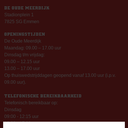
DE OUDE MEERDIJK
Stadionplein 1
7825 SG Emmen
OPENINGSTIJDEN
De Oude Meerdijk
Maandag: 09.00 – 17.00 uur
Dinsdag t/m vrijdag:
09.00 – 12.15 uur
13.00 – 17.00 uur
Op thuiswedstrijddagen geopend vanaf 13.00 uur (i.p.v.
09.00 uur).
TELEFONISCHE BEREIKBAARHEID
Telefonisch bereikbaar op:
Dinsdag
09:00 - 12:15 uur
13:00 - 17:00 uur