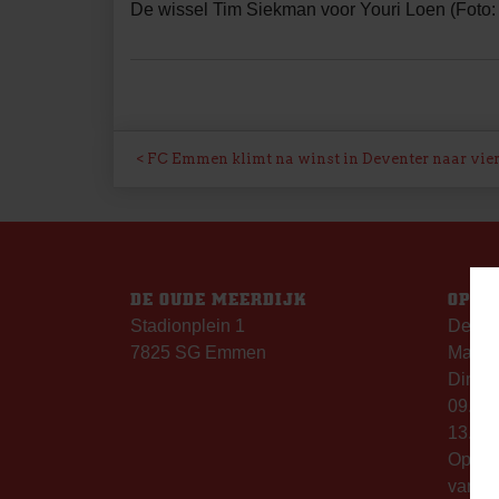
De wissel Tim Siekman voor Youri Loen (Foto: G
BERICHT
FC Emmen klimt na winst in Deventer naar vier
NAVIGATIE
DE OUDE MEERDIJK
OPEN
Stadionplein 1
De Ou
7825 SG Emmen
Maanda
Dinsda
09.00 
13.00 
Op th
vanaf 