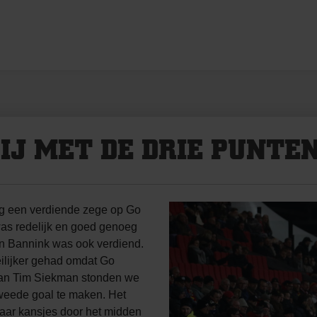
LIJ MET DE DRIE PUNTE
eg een verdiende zege op Go
was redelijk en goed genoeg
n Bannink was ook verdiend.
ilijker gehad omdat Go
van Tim Siekman stonden we
tweede goal te maken. Het
aar kansjes door het midden