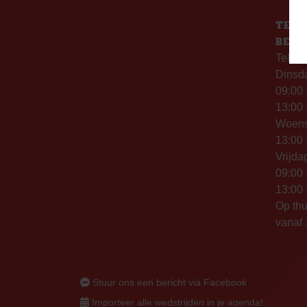
TELE
BERE
Telefo
Dinsd
09:00 
13:00 
Woen
13:00 
Vrijda
09:00 
13:00 
Op thu
vanaf 
Stuur ons een bericht via Facebook
Importeer alle wedstrijden in je agenda!