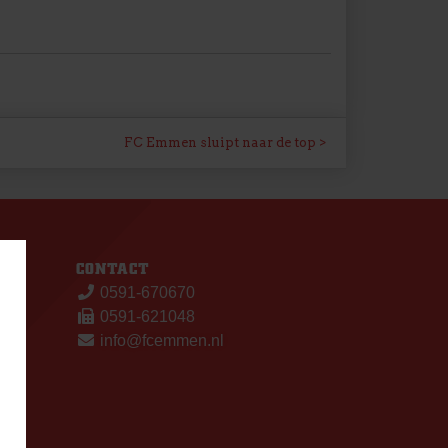
FC Emmen sluipt naar de top
S
CONTACT
0591-670670
0591-621048
info@fcemmen.nl