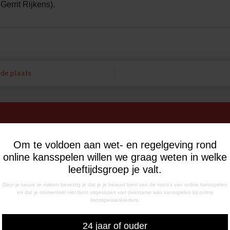
errit Rijkens).
de plaats
INGSTIJDEN
CORRESPONDENTIE-ADRE
Om te voldoen aan wet- en regelgeving rond
de Meerdijk
Postbus 26
online kansspelen willen we graag weten in welke
g: 09.00 – 17.00 uur
7800 AA Emmen
leeftijdsgroep je valt.
g t/m vrijdag:
Door je keuze te maken bevestig je dat je je bewust bent van de risico's van online kansspelen
– 12.15 uur
en dat je momenteel niet bent uitgesloten van deelname aan kansspelen bij online
– 17.00 uur
kansspelaanbieders.
uiswedstrijddagen geopend
13.00 uur (i.p.v. 09.00 uur).
24 jaar of ouder