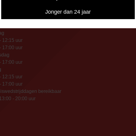
FONISCHE
Jonger dan 24 jaar
IKBAARHEID
nisch bereikbaar op:
ag
- 12:15 uur
- 17:00 uur
sdag
- 17:00 uur
g
- 12:15 uur
- 17:00 uur
iswedstrijddagen bereikbaar
13:00 - 20:00 uur