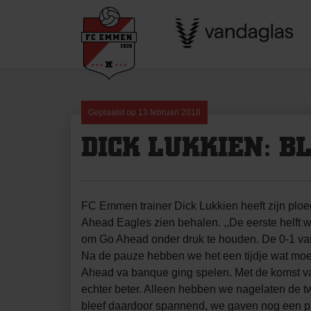
Skip
to
content
Geplaatst op
13 februari 2018
DICK LUKKIEN: B
FC Emmen trainer Dick Lukkien heeft zijn plo
Ahead Eagles zien behalen. ,,De eerste helft 
om Go Ahead onder druk te houden. De 0-1 va
Na de pauze hebben we het een tijdje wat moe
Ahead va banque ging spelen. Met de komst 
echter beter. Alleen hebben we nagelaten de 
bleef daardoor spannend, we gaven nog een p