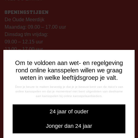
OPENINGSTIJDEN
De Oude Meerdijk
Maandag: 09.00 – 17.00 uur
Dinsdag t/m vrijdag:
09.00 – 12.15 uur
13.00 – 17.00 uur
Op thuiswedstrijddagen geopend vanaf 13.00 uur (i.p.v.
Om te voldoen aan wet- en regelgeving
09.00 uur).
rond online kansspelen willen we graag
weten in welke leeftijdsgroep je valt.
TELEFONISCHE BEREIKBAARHEID
Telefonisch bereikbaar op:
Door je keuze te maken bevestig je dat je je bewust bent van de risico's van
online kansspelen en dat je momenteel niet bent uitgesloten van deelname
Dinsdag
aan kansspelen bij online kansspelaanbieders.
09:00 - 12:15 uur
13:00 - 17:00 uur
24 jaar of ouder
Woensdag
13:00 - 17:00 uur
Jonger dan 24 jaar
Vrijdag
09:00 - 12:15 uur