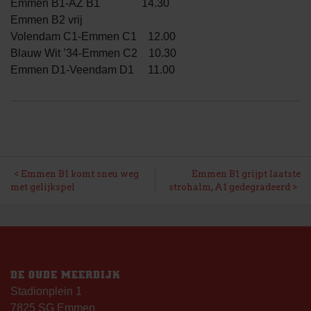
Emmen B1-AZ B1 14.30
Emmen B2 vrij
Volendam C1-Emmen C1 12.00
Blauw Wit ’34-Emmen C2 10.30
Emmen D1-Veendam D1 11.00
BERICHT
Emmen B1 komt sneu weg
Emmen B1 grijpt laatste
met gelijkspel
strohalm, A1 gedegradeerd
NAVIGATIE
DE OUDE MEERDIJK
Stadionplein 1
7825 SG Emmen