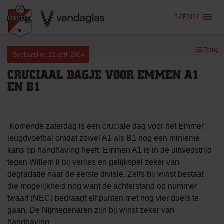
MENU
Skip
Terug
to
Geplaatst op
22 april 2004
content
CRUCIAAL DAGJE VOOR EMMEN A1
EN B1
Komende zaterdag is een cruciale dag voor het Emmer
jeugdvoetbal omdat zowel A1 als B1 nog een minieme
kans op handhaving heeft. Emmen A1 is in de uitwedstrijd
tegen Willem ll bij verlies en gelijkspel zeker van
degradatie naar de eerste divisie. Zelfs bij winst bestaat
die mogelijkheid nog want de achterstand op nummer
twaalf (NEC) bedraagt elf punten met nog vier duels te
gaan. De Nijmegenaren zijn bij winst zeker van
handhaving.