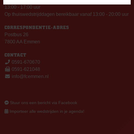
13:00 - 17:00 uur
Op thuiswedstrijddagen bereikbaar vanaf 13:00 - 20:00 uur
CORRESPONDENTIE-ADRES
Postbus 26
7800 AA Emmen
CONTACT
0591-670670
0591-621048
info@fcemmen.nl
Stuur ons een bericht via Facebook
Importeer alle wedstrijden in je agenda!