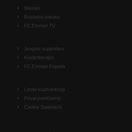
Nieuws
Business nieuws
FC Emmen TV
Jongste supporters
Kinderfeestjes
FC Emmen Esports
Losse kaartverkoop
Privacyverklaring
Cookie Statement
TikTok
Instagram
Twitter
Facebook
LinkedIn
YouTube