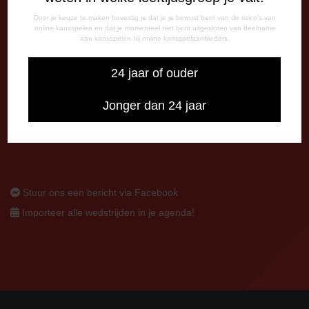
CORRESPONDENTIE-ADRES
Door je keuze te maken bevestig je dat je je bewust bent van de risico's van
online kansspelen en dat je momenteel niet bent uitgesloten van deelname
Postbus 26
aan kansspelen bij online kansspelaanbieders.
7800 AA Emmen
24 jaar of ouder
CONTACT
0591-670670
Jonger dan 24 jaar
0591-621048
info@fcemmen.nl
Stuur ons een bericht via Facebook
Importeer alle wedstrijden in je agenda!