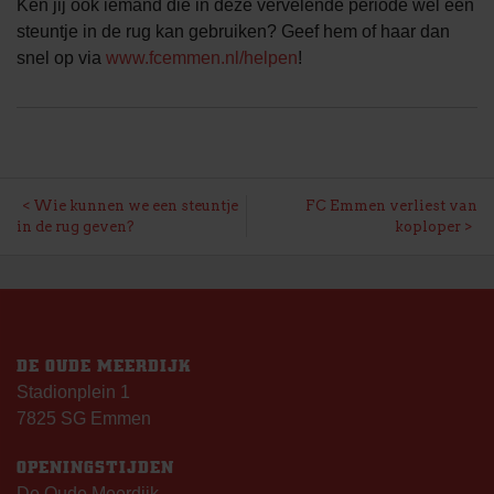
Ken jij ook iemand die in deze vervelende periode wel een
steuntje in de rug kan gebruiken? Geef hem of haar dan
snel op via
www.fcemmen.nl/helpen
!
BERICHT
Wie kunnen we een steuntje
FC Emmen verliest van
in de rug geven?
koploper
NAVIGATIE
DE OUDE MEERDIJK
Stadionplein 1
7825 SG Emmen
OPENINGSTIJDEN
De Oude Meerdijk