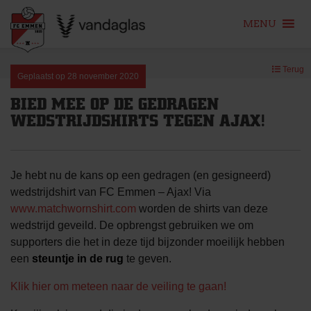
MENU
Skip
Terug
to
Geplaatst op
28 november 2020
content
BIED MEE OP DE GEDRAGEN
WEDSTRIJDSHIRTS TEGEN AJAX!
Je hebt nu de kans op een gedragen (en gesigneerd)
wedstrijdshirt van FC Emmen – Ajax! Via
www.matchwornshirt.com
worden de shirts van deze
wedstrijd geveild. De opbrengst gebruiken we om
supporters die het in deze tijd bijzonder moeilijk hebben
een
steuntje in de rug
te geven.
Klik hier om meteen naar de veiling te gaan!