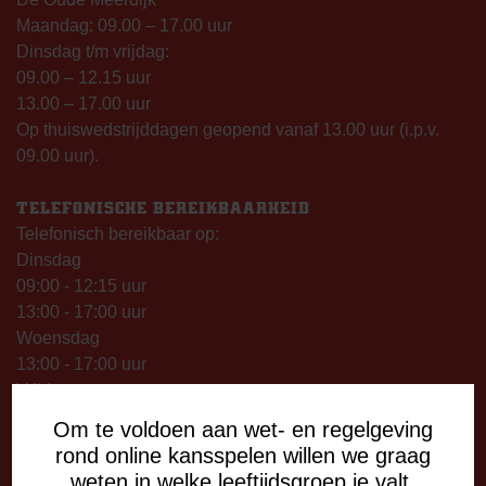
Maandag: 09.00 – 17.00 uur
Dinsdag t/m vrijdag:
09.00 – 12.15 uur
13.00 – 17.00 uur
Op thuiswedstrijddagen geopend vanaf 13.00 uur (i.p.v.
09.00 uur).
TELEFONISCHE BEREIKBAARHEID
Telefonisch bereikbaar op:
Dinsdag
09:00 - 12:15 uur
13:00 - 17:00 uur
Woensdag
13:00 - 17:00 uur
Vrijdag
09:00 - 12:15 uur
Om te voldoen aan wet- en regelgeving
13:00 - 17:00 uur
rond online kansspelen willen we graag
Op thuiswedstrijddagen bereikbaar vanaf 13:00 - 20:00 uur
weten in welke leeftijdsgroep je valt.