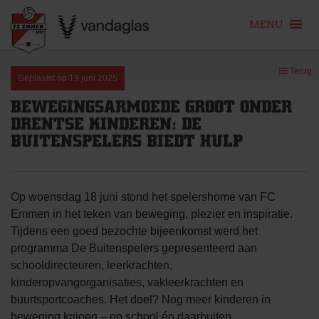
MENU
Skip
Terug
to
Geplaatst op
19 juni 2025
content
BEWEGINGSARMOEDE GROOT ONDER
DRENTSE KINDEREN: DE
BUITENSPELERS BIEDT HULP
Op woensdag 18 juni stond het spelershome van FC
Emmen in het teken van beweging, plezier en inspiratie.
Tijdens een goed bezochte bijeenkomst werd het
programma De Buitenspelers gepresenteerd aan
schooldirecteuren, leerkrachten,
kinderopvangorganisaties, vakleerkrachten en
buurtsportcoaches. Het doel? Nog meer kinderen in
beweging krijgen – op school én daarbuiten.