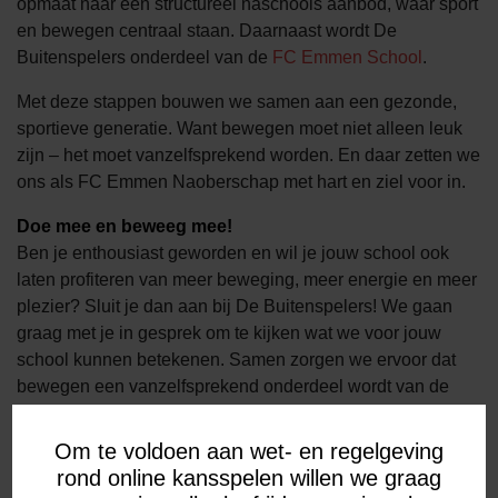
opmaat naar een structureel naschools aanbod, waar sport
en bewegen centraal staan. Daarnaast wordt De
Buitenspelers onderdeel van de
FC Emmen School
.
Met deze stappen bouwen we samen aan een gezonde,
sportieve generatie. Want bewegen moet niet alleen leuk
zijn – het moet vanzelfsprekend worden. En daar zetten we
ons als FC Emmen Naoberschap met hart en ziel voor in.
Doe mee en beweeg mee!
Ben je enthousiast geworden en wil je jouw school ook
laten profiteren van meer beweging, meer energie en meer
plezier? Sluit je dan aan bij De Buitenspelers! We gaan
graag met je in gesprek om te kijken wat we voor jouw
school kunnen betekenen. Samen zorgen we ervoor dat
bewegen een vanzelfsprekend onderdeel wordt van de
schooldag. Neem gerust contact met ons op via
naoberschap@fcemmen.nl
.
Om te voldoen aan wet- en regelgeving
rond online kansspelen willen we graag