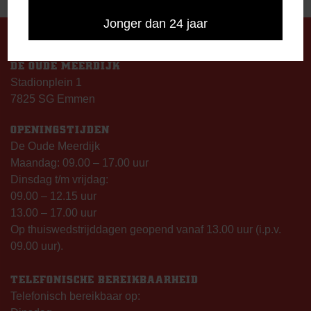
Jonger dan 24 jaar
DE OUDE MEERDIJK
Stadionplein 1
7825 SG Emmen
OPENINGSTIJDEN
De Oude Meerdijk
Maandag: 09.00 – 17.00 uur
Dinsdag t/m vrijdag:
09.00 – 12.15 uur
13.00 – 17.00 uur
Op thuiswedstrijddagen geopend vanaf 13.00 uur (i.p.v.
09.00 uur).
TELEFONISCHE BEREIKBAARHEID
Telefonisch bereikbaar op: