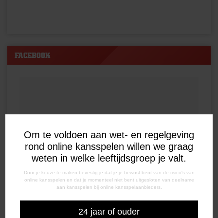
FACEBOOK
Om te voldoen aan wet- en regelgeving
rond online kansspelen willen we graag
weten in welke leeftijdsgroep je valt.
Door je keuze te maken bevestig je dat je je bewust bent van de risico's van
online kansspelen en dat je momenteel niet bent uitgesloten van deelname
aan kansspelen bij online kansspelaanbieders.
24 jaar of ouder