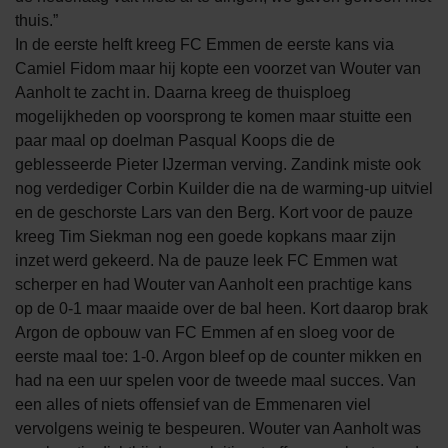
thuis.”
In de eerste helft kreeg FC Emmen de eerste kans via
Camiel Fidom maar hij kopte een voorzet van Wouter van
Aanholt te zacht in. Daarna kreeg de thuisploeg
mogelijkheden op voorsprong te komen maar stuitte een
paar maal op doelman Pasqual Koops die de
geblesseerde Pieter IJzerman verving. Zandink miste ook
nog verdediger Corbin Kuilder die na de warming-up uitviel
en de geschorste Lars van den Berg. Kort voor de pauze
kreeg Tim Siekman nog een goede kopkans maar zijn
inzet werd gekeerd. Na de pauze leek FC Emmen wat
scherper en had Wouter van Aanholt een prachtige kans
op de 0-1 maar maaide over de bal heen. Kort daarop brak
Argon de opbouw van FC Emmen af en sloeg voor de
eerste maal toe: 1-0. Argon bleef op de counter mikken en
had na een uur spelen voor de tweede maal succes. Van
een alles of niets offensief van de Emmenaren viel
vervolgens weinig te bespeuren. Wouter van Aanholt was