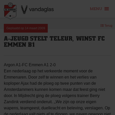
MENU
Skip
Terug
to
Geplaatst op
14 maart 2009
content
A-JEUGD STELT TELEUR, WINST FC
EMMEN B1
Argon A1-FC Emmen A1 2-0
Een nederlaag op het verkeerde moment voor de
Emmenaren. Door zelf te winnen en het verlies van
koploper Ajax had de ploeg op twee punten van de
Amsterdammers kunnen komen maar dat feest ging niet
door. In Mijdrecht ging de ploeg volgens trainer Berry
Zandink verdiend onderuit. ,,We zijn op onze eigen
wapens, teamgeest, duelkracht en beleving, verslagen. Op
de nederlaag valt niets af te dingen, we gaven gewoon niet