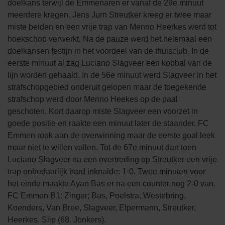
doelkans terwijl de Emmenaren er vanaf de 29e minuut
meerdere kregen. Jens Jurn Streutker kreeg er twee maar
miste beiden en een vrije trap van Menno Heerkes werd tot
hoekschop verwerkt. Na de pauze werd het helemaal een
doelkansen festijn in het voordeel van de thuisclub. In de
eerste minuut al zag Luciano Slagveer een kopbal van de
lijn worden gehaald. In de 56e minuut werd Slagveer in het
strafschopgebied onderuit gelopen maar de toegekende
strafschop werd door Menno Heekes op de paal
geschoten. Kort daarop miste Slagveer een voorzet in
goede positie en raakte een minuut later de staander. FC
Emmen rook aan de overwinning maar de eerste goal leek
maar niet te willen vallen. Tot de 67e minuut dan toen
Luciano Slagveer na een overtreding op Streutker een vrije
trap onbedaarlijk hard inknalde: 1-0. Twee minuten voor
het einde maakte Ayan Bas er na een counter nog 2-0 van.
FC Emmen B1: Zinger; Bas, Poelstra, Westebring,
Koenders, Van Bree, Slagveer, Elpermann, Streutker,
Heerkes, Slip (68. Jonkers).