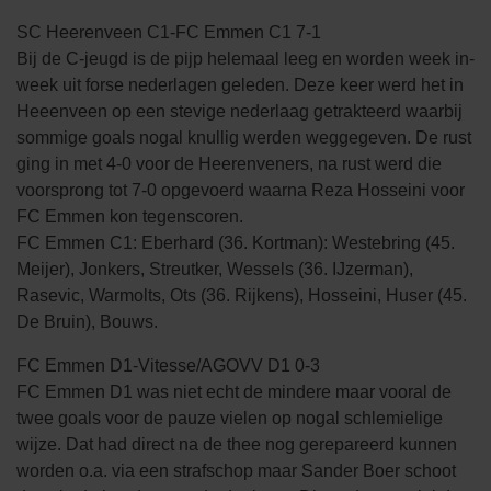
SC Heerenveen C1-FC Emmen C1 7-1
Bij de C-jeugd is de pijp helemaal leeg en worden week in-
week uit forse nederlagen geleden. Deze keer werd het in
Heeenveen op een stevige nederlaag getrakteerd waarbij
sommige goals nogal knullig werden weggegeven. De rust
ging in met 4-0 voor de Heerenveners, na rust werd die
voorsprong tot 7-0 opgevoerd waarna Reza Hosseini voor
FC Emmen kon tegenscoren.
FC Emmen C1: Eberhard (36. Kortman): Westebring (45.
Meijer), Jonkers, Streutker, Wessels (36. IJzerman),
Rasevic, Warmolts, Ots (36. Rijkens), Hosseini, Huser (45.
De Bruin), Bouws.
FC Emmen D1-Vitesse/AGOVV D1 0-3
FC Emmen D1 was niet echt de mindere maar vooral de
twee goals voor de pauze vielen op nogal schlemielige
wijze. Dat had direct na de thee nog gerepareerd kunnen
worden o.a. via een strafschop maar Sander Boer schoot