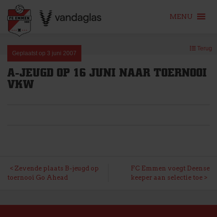
MENU
Skip
Terug
to
Geplaatst op
3 juni 2007
content
A-JEUGD OP 16 JUNI NAAR TOERNOOI
VKW
BERICHT
Zevende plaats B-jeugd op
FC Emmen voegt Deense
toernooi Go Ahead
keeper aan selectie toe
NAVIGATIE