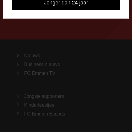
Jonger dan 24 jaar
Importeer alle wedstrijden in je agenda!
Nieuws
Business nieuws
FC Emmen TV
Jongste supporters
Kinderfeestjes
FC Emmen Esports